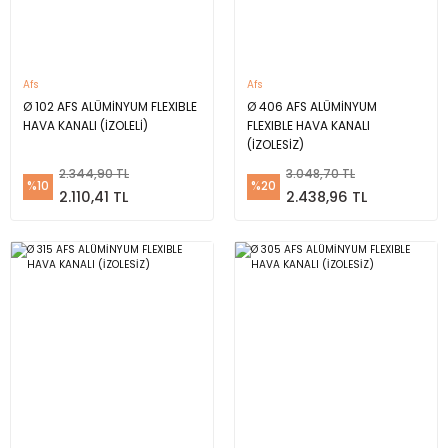
Afs
Afs
Ø 102 AFS ALÜMİNYUM FLEXIBLE
Ø 406 AFS ALÜMİNYUM
HAVA KANALI (İZOLELİ)
FLEXIBLE HAVA KANALI
(İZOLESİZ)
2.344,90 TL
3.048,70 TL
%10
%20
2.110,41 TL
2.438,96 TL