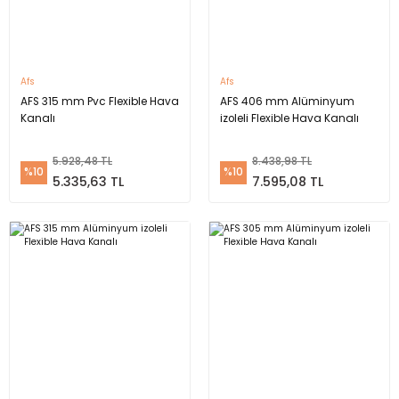
Afs
Afs
AFS 315 mm Pvc Flexible Hava
AFS 406 mm Alüminyum
Kanalı
izoleli Flexible Hava Kanalı
5.928,48 TL
8.438,98 TL
%10
%10
5.335,63 TL
7.595,08 TL