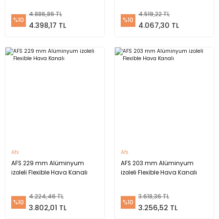
4.886,86 TL
4.519,22 TL
%10
%10
4.398,17 TL
4.067,30 TL
Afs
Afs
AFS 229 mm Alüminyum
AFS 203 mm Alüminyum
izoleli Flexible Hava Kanalı
izoleli Flexible Hava Kanalı
4.224,46 TL
3.618,36 TL
%10
%10
3.802,01 TL
3.256,52 TL