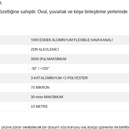
r.
lliğine sahiptir. Oval, yuvarlak ve köşe birleştirme yerlerinde 
YARI ESNEK ALÜMİNYUM FLEXIBLE HAVA KANALI
ZOR ALEVLENİCİ
3000 (Pa) MAKSİMUM
-30° / +150°
3 KAT ALÜMİNYUM +2 POLYESTER
70 MİKRON
30 m/sn MAKSİMUM
10 METRE
ne zarar verebilecek bir durum söz konusu ise, kargo görevlisi ile birlikte