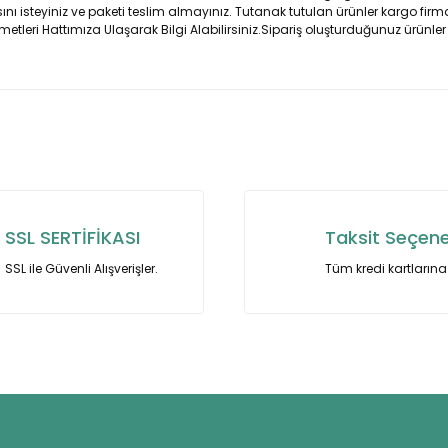
ı isteyiniz ve paketi teslim almayınız. Tutanak tutulan ürünler kargo firma
metleri Hattımıza Ulaşarak Bilgi Alabilirsiniz.Sipariş oluşturduğunuz ürünler
nularda yetersiz gördüğünüz noktaları öneri formunu kullanarak tarafımı
Bu ürüne ilk yorumu siz yapın!
Yorum Yaz
SSL SERTİFİKASI
Taksit Seçene
SSL ile Güvenli Alışverişler.
Tüm kredi kartlarına 
Gönder