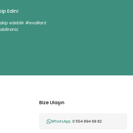
ip Edin!
kip edebilir #evaillant
bilirsiniz.
Bize Ulaşın
WhatsApp :
0 554 894 68 82