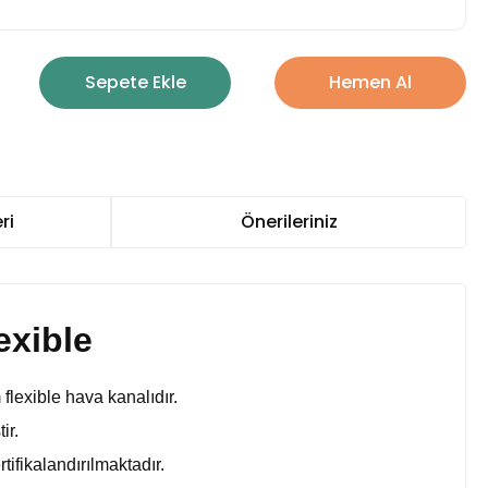
Sepete Ekle
Hemen Al
ri
Önerileriniz
exible
flexible hava kanalıdır.
ir.
tifikalandırılmaktadır.