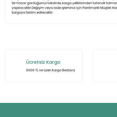
bir hasar gördüğünüz takdirde, kargo yetkilisinden tutanak tutmasın
yapılacaktır.Değişim veya iade işleminiz için Pointmarkt Müşteri Hiz
kargoya teslim edilecektir.
Bu ürünün fiyat bilgisi, resim, ürün açıklamalarında ve diğer ko
Görüş ve önerileriniz için teşekkür ederiz.
Ürün resmi kalitesiz, bozuk veya görüntülenemiyor.
Ürün açıklamasında eksik bilgiler bulunuyor.
Ücretsiz Kargo
Ürün bilgilerinde hatalar bulunuyor.
5000 TL ve üzeri Kargo Bedava
Ürün fiyatı diğer sitelerden daha pahalı.
Bu ürüne benzer farklı alternatifler olmalı.