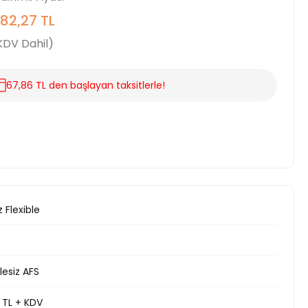
82,27 TL
KDV Dahil)
67,86 TL den başlayan taksitlerle!
z Flexible
olesiz AFS
 TL + KDV