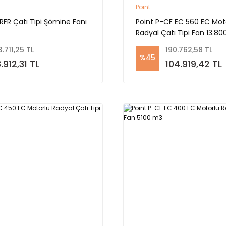
Point
 RFR Çatı Tipi Şömine Fanı
Point P-CF EC 560 EC Mot
Radyal Çatı Tipi Fan 13.8
3.711,25 TL
190.762,58 TL
%45
.912,31 TL
104.919,42 TL