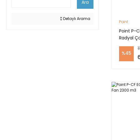
Ara
Detaylı Arama
Point
Point P-C
Radyal Ça
1
%45