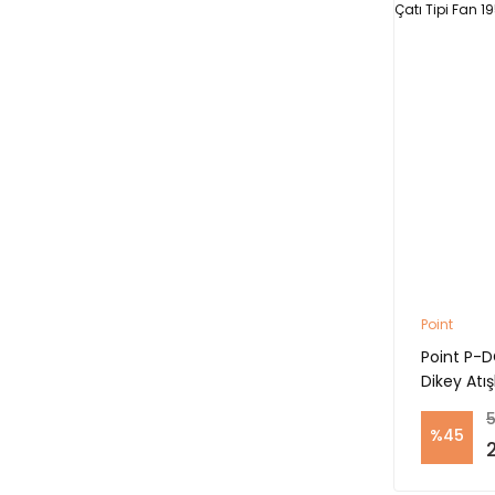
Point
Point P-D
Dikey Atış
5
%45