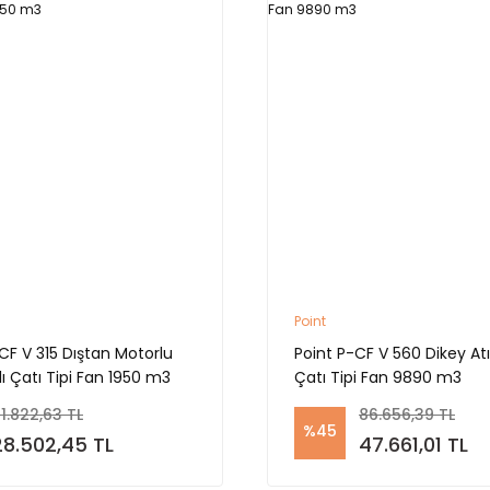
Point
CF V 315 Dıştan Motorlu
Point P-CF V 560 Dikey Atı
lı Çatı Tipi Fan 1950 m3
Çatı Tipi Fan 9890 m3
1.822,63 TL
86.656,39 TL
%45
28.502,45 TL
47.661,01 TL