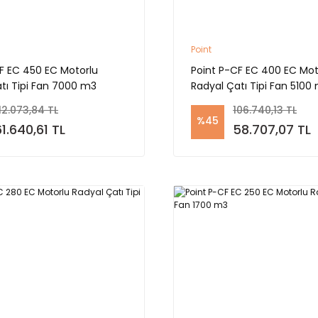
Point
F EC 450 EC Motorlu
Point P-CF EC 400 EC Mot
tı Tipi Fan 7000 m3
Radyal Çatı Tipi Fan 5100
12.073,84 TL
106.740,13 TL
%45
61.640,61 TL
58.707,07 TL