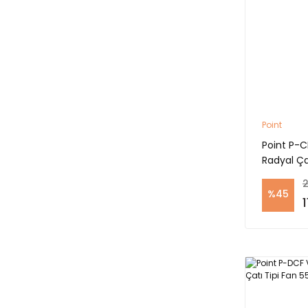
Point
Point P-C
Radyal Ça
2
%45
1