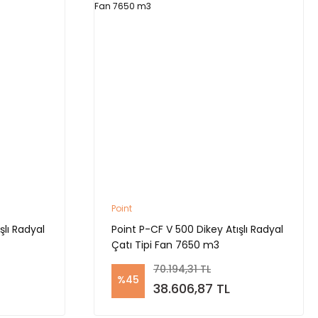
Point
şlı Radyal
Point P-CF V 500 Dikey Atışlı Radyal
Çatı Tipi Fan 7650 m3
70.194,31 TL
%45
38.606,87 TL