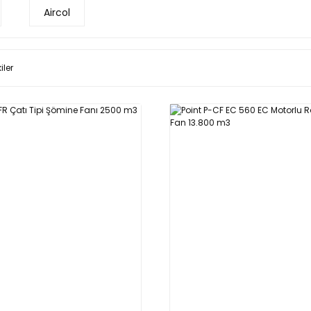
Aircol
iler