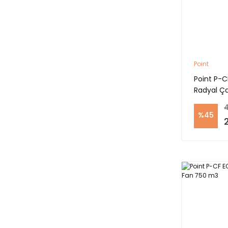
Point
Point P-C
Radyal Ça
4
%45