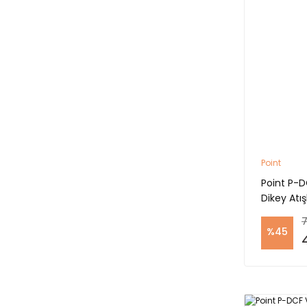
Point
Point P-D
Dikey Atış
7
%45