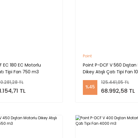
Point
F EC 180 EC Motorlu
Point P-DCF V 560 Dıştan
tı Tipi Fan 750 m3
Dikey Atışlı Çatı Tipi Fan 
0.281,28 TL
125.441,05 TL
%45
1.154,71 TL
68.992,58 TL