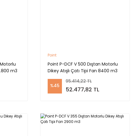
Point
 Motorlu
Point P-DCF V 500 Dıştan Motorlu
10.800 m3
Dikey Atışlı Çatı Tipi Fan 8400 m3
95.414,22 TL
%45
52.477,82 TL