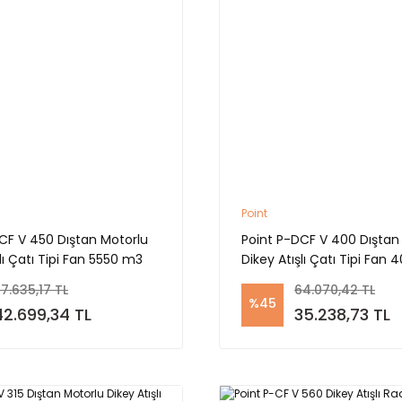
Point
CF V 450 Dıştan Motorlu
Point P-DCF V 400 Dıştan
lı Çatı Tipi Fan 5550 m3
Dikey Atışlı Çatı Tipi Fan
7.635,17 TL
64.070,42 TL
%45
42.699,34 TL
35.238,73 TL