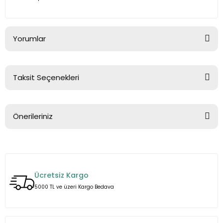
Yorumlar
Taksit Seçenekleri
Bu ürüne ilk yorumu siz yapın!
Önerileriniz
Yorum Yaz
Bu ürünün fiyat bilgisi, resim, ürün açıklamalarında ve diğer
konularda yetersiz gördüğünüz noktaları öneri formunu
kullanarak tarafımıza iletebilirsiniz.
Ücretsiz Kargo
Görüş ve önerileriniz için teşekkür ederiz.
5000 TL ve üzeri Kargo Bedava
Ürün resmi kalitesiz, bozuk veya görüntülenemiyor.
Ürün açıklamasında eksik bilgiler bulunuyor.