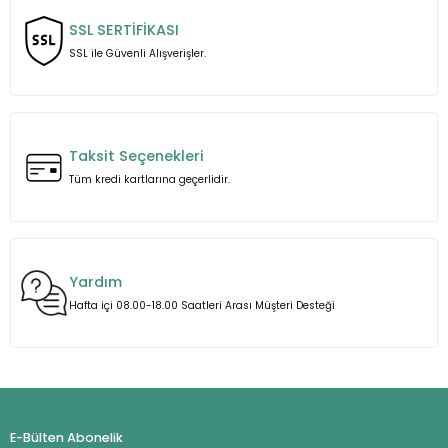
Ürün bilgilerinde hatalar bulunuyor.
SSL SERTİFİKASI
Ürün fiyatı diğer sitelerden daha pahalı.
SSL ile Güvenli Alışverişler.
Bu ürüne benzer farklı alternatifler olmalı.
Taksit Seçenekleri
Tüm kredi kartlarına geçerlidir.
Gönder
Yardım
Hafta içi 08.00-18.00 Saatleri Arası Müşteri Desteği
E-Bülten Abonelik