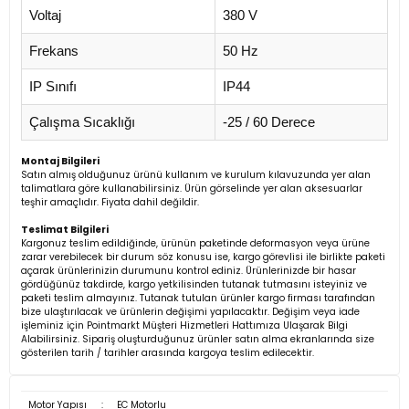
Voltaj
380 V
Frekans
50 Hz
IP Sınıfı
IP44
Çalışma Sıcaklığı
-25 / 60 Derece
Montaj Bilgileri
Satın almış olduğunuz ürünü kullanım ve kurulum kılavuzunda yer alan
talimatlara göre kullanabilirsiniz. Ürün görselinde yer alan aksesuarlar
teşhir amaçlıdır. Fiyata dahil değildir.
Teslimat Bilgileri
Kargonuz teslim edildiğinde, ürünün paketinde deformasyon veya ürüne
zarar verebilecek bir durum söz konusu ise, kargo görevlisi ile birlikte paketi
açarak ürünlerinizin durumunu kontrol ediniz. Ürünlerinizde bir hasar
gördüğünüz takdirde, kargo yetkilisinden tutanak tutmasını isteyiniz ve
paketi teslim almayınız. Tutanak tutulan ürünler kargo firması tarafından
bize ulaştırılacak ve ürünlerin değişimi yapılacaktır. Değişim veya iade
işleminiz için Pointmarkt Müşteri Hizmetleri Hattımıza Ulaşarak Bilgi
Alabilirsiniz. Sipariş oluşturduğunuz ürünler satın alma ekranlarında size
gösterilen tarih / tarihler arasında kargoya teslim edilecektir.
Motor Yapısı
:
EC Motorlu