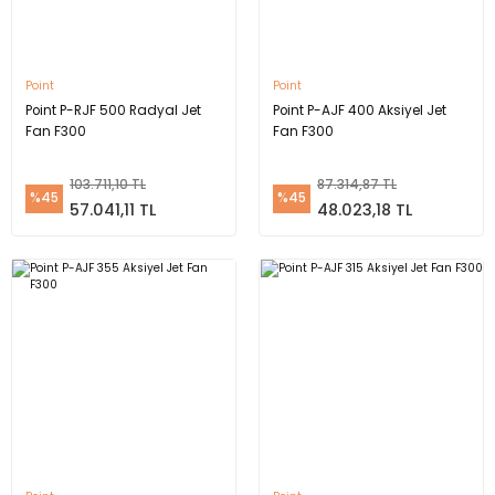
Point
Point
Point P-RJF 500 Radyal Jet
Point P-AJF 400 Aksiyel Jet
Fan F300
Fan F300
103.711,10 TL
87.314,87 TL
%45
%45
57.041,11 TL
48.023,18 TL