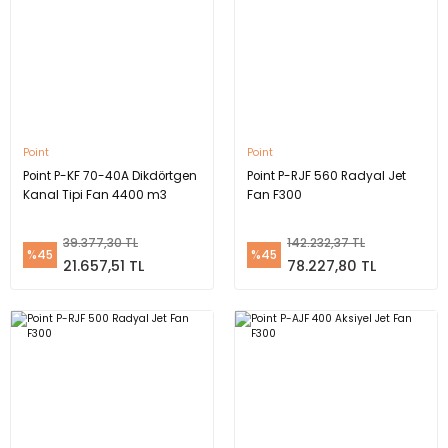
Point
Point
Point P-KF 70-40A Dikdörtgen
Point P-RJF 560 Radyal Jet
Kanal Tipi Fan 4400 m3
Fan F300
39.377,30 TL
142.232,37 TL
%45
%45
21.657,51 TL
78.227,80 TL