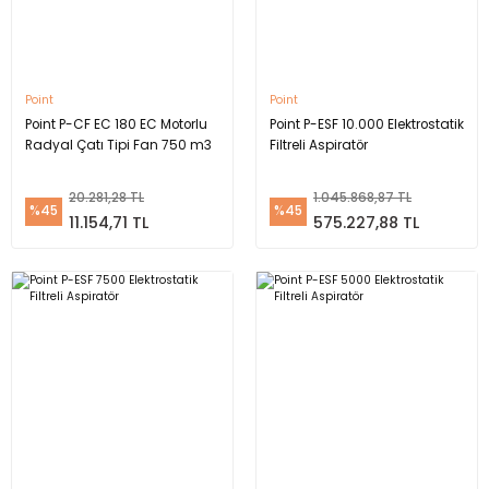
Point
Point
Point P-CF EC 180 EC Motorlu
Point P-ESF 10.000 Elektrostatik
Radyal Çatı Tipi Fan 750 m3
Filtreli Aspiratör
20.281,28 TL
1.045.868,87 TL
%45
%45
11.154,71 TL
575.227,88 TL