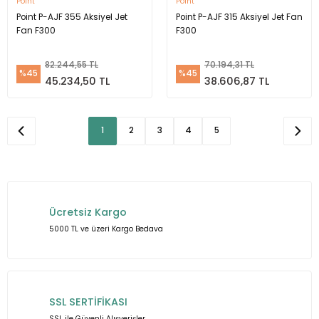
Point
Point
Point P-AJF 355 Aksiyel Jet
Point P-AJF 315 Aksiyel Jet Fan
Fan F300
F300
82.244,55 TL
70.194,31 TL
%45
%45
45.234,50 TL
38.606,87 TL
1
2
3
4
5
Ücretsiz Kargo
5000 TL ve üzeri Kargo Bedava
SSL SERTİFİKASI
SSL ile Güvenli Alışverişler.