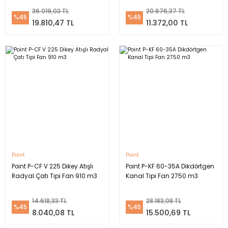
36.019,03 TL
20.676,37 TL
%45
%45
19.810,47 TL
11.372,00 TL
Point
Point
Point P-CF V 225 Dikey Atışlı
Point P-KF 60-35A Dikdörtgen
Radyal Çatı Tipi Fan 910 m3
Kanal Tipi Fan 2750 m3
14.618,33 TL
28.183,08 TL
%45
%45
8.040,08 TL
15.500,69 TL