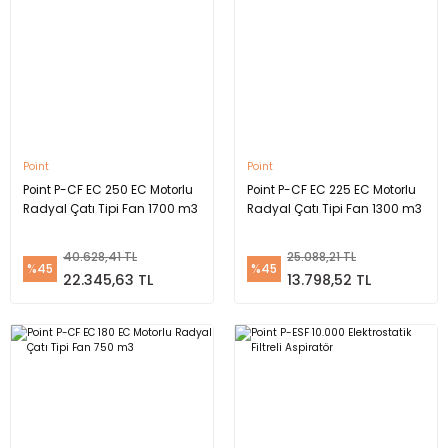
Point
Point
Point P-CF EC 250 EC Motorlu
Point P-CF EC 225 EC Motorlu
Radyal Çatı Tipi Fan 1700 m3
Radyal Çatı Tipi Fan 1300 m3
40.628,41 TL
25.088,21 TL
%45
%45
22.345,63 TL
13.798,52 TL