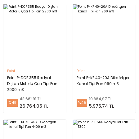
Point
Point
Point P-DCF 355 Radyal
Point P-KF 40-20A Dikdörtgen
Dıştan Motorlu Çatı Tipi Fan
Kanal Tipi Fan 960 m3
2900 m3
48.661,91 TL
10.864,97 TL
%45
%45
26.764,05 TL
5.975,74 TL