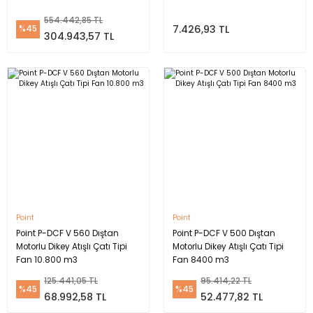
554.442,85 TL
7.426,93 TL
%45
304.943,57 TL
Point
Point
Point P-DCF V 560 Dıştan
Point P-DCF V 500 Dıştan
Motorlu Dikey Atışlı Çatı Tipi
Motorlu Dikey Atışlı Çatı Tipi
Fan 10.800 m3
Fan 8400 m3
125.441,05 TL
95.414,22 TL
%45
%45
68.992,58 TL
52.477,82 TL