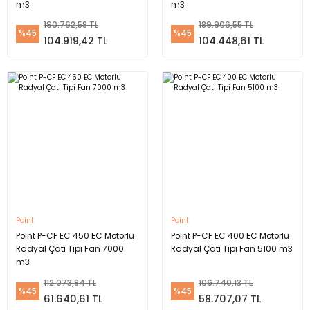
m3
m3
190.762,58 TL
189.906,55 TL
%45
%45
104.919,42 TL
104.448,61 TL
Point
Point
Point P-CF EC 450 EC Motorlu
Point P-CF EC 400 EC Motorlu
Radyal Çatı Tipi Fan 7000
Radyal Çatı Tipi Fan 5100 m3
m3
112.073,84 TL
106.740,13 TL
%45
%45
61.640,61 TL
58.707,07 TL