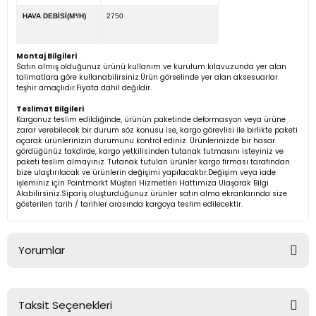
HAVA DEBİSİ(M³/H)
2750
Montaj Bilgileri
Satın almış olduğunuz ürünü kullanım ve kurulum kılavuzunda yer alan
talimatlara göre kullanabilirsiniz.Ürün görselinde yer alan aksesuarlar
teşhir amaçlıdır.Fiyata dahil değildir.
Teslimat Bilgileri
Kargonuz teslim edildiğinde, ürünün paketinde deformasyon veya ürüne
zarar verebilecek bir durum söz konusu ise, kargo görevlisi ile birlikte paketi
açarak ürünlerinizin durumunu kontrol ediniz. Ürünlerinizde bir hasar
gördüğünüz takdirde, kargo yetkilisinden tutanak tutmasını isteyiniz ve
paketi teslim almayınız. Tutanak tutulan ürünler kargo firması tarafından
bize ulaştırılacak ve ürünlerin değişimi yapılacaktır.Değişim veya iade
işleminiz için Pointmarkt Müşteri Hizmetleri Hattımıza Ulaşarak Bilgi
Alabilirsiniz.Sipariş oluşturduğunuz ürünler satın alma ekranlarında size
gösterilen tarih / tarihler arasında kargoya teslim edilecektir.
Yorumlar
Taksit Seçenekleri