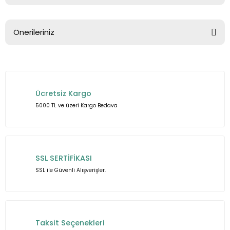
Bu ürüne ilk yorumu siz yapın!
Önerileriniz
Yorum Yaz
Bu ürünün fiyat bilgisi, resim, ürün açıklamalarında ve diğer
konularda yetersiz gördüğünüz noktaları öneri formunu
kullanarak tarafımıza iletebilirsiniz.
Ücretsiz Kargo
Görüş ve önerileriniz için teşekkür ederiz.
5000 TL ve üzeri Kargo Bedava
Ürün resmi kalitesiz, bozuk veya görüntülenemiyor.
Ürün açıklamasında eksik bilgiler bulunuyor.
Ürün bilgilerinde hatalar bulunuyor.
SSL SERTİFİKASI
Ürün fiyatı diğer sitelerden daha pahalı.
SSL ile Güvenli Alışverişler.
Bu ürüne benzer farklı alternatifler olmalı.
Taksit Seçenekleri