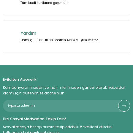
Tüm kredi kartlarına geçerlidir.
Gönder
Yardım
Hafta içi 08.00-18.00 Saatleri Arası Müşteri Desteği
E-Bülten Abonelik
Kampanyalarımızdan ve indirimlerimizden güncel olarak haberdar
olamk için bültenimize abone olun.
Bizi Sosyal Medyadan Takip Edin!
Sosyal medya hesaplarımızı takip edebilir #evaillant etiketini
kullanarak bizi paylaşabilirsiniz.