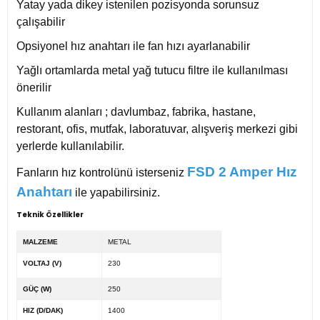
Yatay yada dikey istenilen pozisyonda sorunsuz
çalışabilir
Opsiyonel hız anahtarı ile fan hızı ayarlanabilir
Yağlı ortamlarda metal yağ tutucu filtre ile kullanılması
önerilir
Kullanım alanları ; davlumbaz, fabrika, hastane,
restorant, ofis, mutfak, laboratuvar, alışveriş merkezi gibi
yerlerde kullanılabilir.
FSD 2 Amper Hız
Fanların hız kontrolünü isterseniz
Anahtarı
ile yapabilirsiniz.
Teknik Özellikler
MALZEME
METAL
VOLTAJ (V)
230
GÜÇ (W)
250
HIZ (D/DAK)
1400