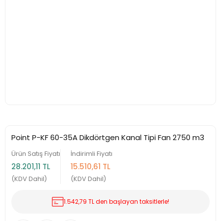
Point P-KF 60-35A Dikdörtgen Kanal Tipi Fan 2750 m3
Ürün Satış Fiyatı
İndirimli Fiyatı
28.201,11 TL
15.510,61 TL
(KDV Dahil)
(KDV Dahil)
1.542,79 TL den başlayan taksitlerle!