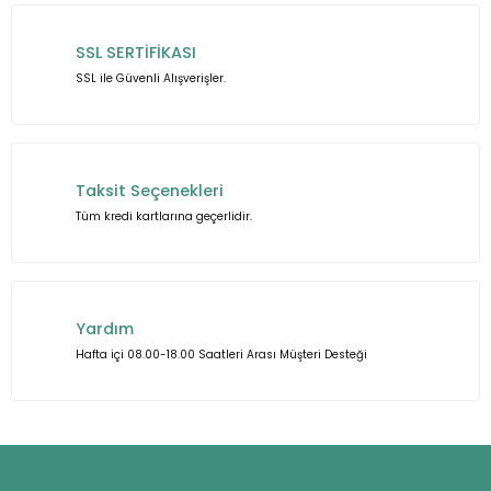
Ürün açıklamasında eksik bilgiler bulunuyor.
Ürün bilgilerinde hatalar bulunuyor.
SSL SERTİFİKASI
Ürün fiyatı diğer sitelerden daha pahalı.
SSL ile Güvenli Alışverişler.
Bu ürüne benzer farklı alternatifler olmalı.
Taksit Seçenekleri
Tüm kredi kartlarına geçerlidir.
Gönder
Yardım
Hafta içi 08.00-18.00 Saatleri Arası Müşteri Desteği