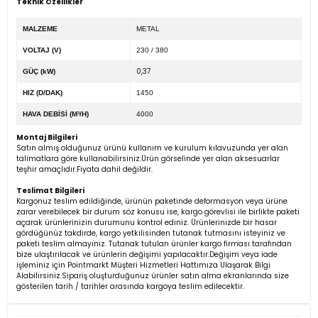
Teknik Özellikler
MALZEME
METAL
VOLTAJ (V)
230 / 380
0,37
GÜÇ (kW)
HIZ (D/DAK)
1450
HAVA DEBİSİ (M³/H)
4000
Montaj Bilgileri
Satın almış olduğunuz ürünü kullanım ve kurulum kılavuzunda yer alan
talimatlara göre kullanabilirsiniz.Ürün görselinde yer alan aksesuarlar
teşhir amaçlıdır.Fiyata dahil değildir.
Teslimat Bilgileri
Kargonuz teslim edildiğinde, ürünün paketinde deformasyon veya ürüne
zarar verebilecek bir durum söz konusu ise, kargo görevlisi ile birlikte paketi
açarak ürünlerinizin durumunu kontrol ediniz. Ürünlerinizde bir hasar
gördüğünüz takdirde, kargo yetkilisinden tutanak tutmasını isteyiniz ve
paketi teslim almayınız. Tutanak tutulan ürünler kargo firması tarafından
bize ulaştırılacak ve ürünlerin değişimi yapılacaktır.Değişim veya iade
işleminiz için Pointmarkt Müşteri Hizmetleri Hattımıza Ulaşarak Bilgi
Alabilirsiniz.Sipariş oluşturduğunuz ürünler satın alma ekranlarında size
gösterilen tarih / tarihler arasında kargoya teslim edilecektir.