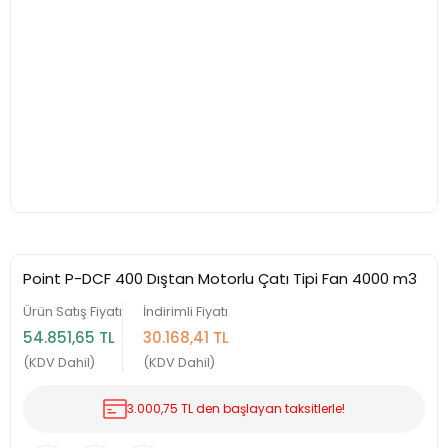
Point P-DCF 400 Dıştan Motorlu Çatı Tipi Fan 4000 m3
Ürün Satış Fiyatı
İndirimli Fiyatı
54.851,65 TL
30.168,41 TL
(KDV Dahil)
(KDV Dahil)
3.000,75 TL den başlayan taksitlerle!