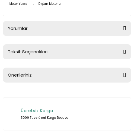
Motor Yapısı
:
Dıştan Motorlu
Yorumlar
Taksit Seçenekleri
Bu ürüne ilk yorumu siz yapın!
Önerileriniz
Yorum Yaz
Bu ürünün fiyat bilgisi, resim, ürün açıklamalarında ve diğer
konularda yetersiz gördüğünüz noktaları öneri formunu
kullanarak tarafımıza iletebilirsiniz.
Ücretsiz Kargo
Görüş ve önerileriniz için teşekkür ederiz.
5000 TL ve üzeri Kargo Bedava
Ürün resmi kalitesiz, bozuk veya görüntülenemiyor.