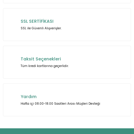
Ürün açıklamasında eksik bilgiler bulunuyor.
Ürün bilgilerinde hatalar bulunuyor.
SSL SERTİFİKASI
Ürün fiyatı diğer sitelerden daha pahalı.
SSL ile Güvenli Alışverişler.
Bu ürüne benzer farklı alternatifler olmalı.
Taksit Seçenekleri
Tüm kredi kartlarına geçerlidir.
Gönder
Yardım
Hafta içi 08.00-18.00 Saatleri Arası Müşteri Desteği