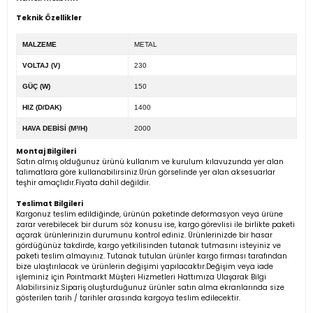
Teknik Özellikler
MALZEME
METAL
VOLTAJ (V)
230
GÜÇ (W)
150
HIZ (D/DAK)
1400
HAVA DEBİSİ (M³/H)
2000
Montaj Bilgileri
Satın almış olduğunuz ürünü kullanım ve kurulum kılavuzunda yer alan
talimatlara göre kullanabilirsiniz.Ürün görselinde yer alan aksesuarlar
teşhir amaçlıdır.Fiyata dahil değildir.
Teslimat Bilgileri
Kargonuz teslim edildiğinde, ürünün paketinde deformasyon veya ürüne
zarar verebilecek bir durum söz konusu ise, kargo görevlisi ile birlikte paketi
açarak ürünlerinizin durumunu kontrol ediniz. Ürünlerinizde bir hasar
gördüğünüz takdirde, kargo yetkilisinden tutanak tutmasını isteyiniz ve
paketi teslim almayınız. Tutanak tutulan ürünler kargo firması tarafından
bize ulaştırılacak ve ürünlerin değişimi yapılacaktır.Değişim veya iade
işleminiz için Pointmarkt Müşteri Hizmetleri Hattımıza Ulaşarak Bilgi
Alabilirsiniz.Sipariş oluşturduğunuz ürünler satın alma ekranlarında size
gösterilen tarih / tarihler arasında kargoya teslim edilecektir.