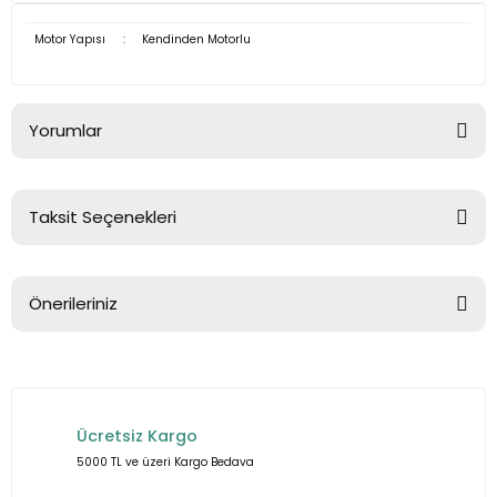
Motor Yapısı
:
Kendinden Motorlu
Yorumlar
Taksit Seçenekleri
Bu ürüne ilk yorumu siz yapın!
Önerileriniz
Yorum Yaz
Bu ürünün fiyat bilgisi, resim, ürün açıklamalarında ve diğer
konularda yetersiz gördüğünüz noktaları öneri formunu
kullanarak tarafımıza iletebilirsiniz.
Ücretsiz Kargo
Görüş ve önerileriniz için teşekkür ederiz.
5000 TL ve üzeri Kargo Bedava
Ürün resmi kalitesiz, bozuk veya görüntülenemiyor.