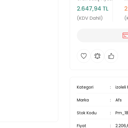
2.647,94 TL
2
(KDV Dahil)
(
Kategori
izoleli
Marka
Afs
Stok Kodu
Pm_1
Fiyat
2.206,