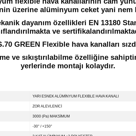
um flexible hava kanallarının cam yünü i
in üzerine alüminyum ceket yani nem bar
mekanik dayanım özellikleri EN 13180 Sta
ıflandırılmakta ve sertifikalandırılmakta
70 GREEN Flexible hava kanalları sızd
ve sıkıştırılabilme özelliğine sahiptir
yerlerinde montajı kolaydır.
YARI ESNEK ALÜMİNYUM FLEXIBLE HAVA KANALI
ZOR ALEVLENİCİ
3000 (Pa) MAKSİMUM
-30° / +150°