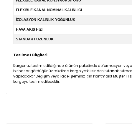
FLEXIBLE KANAL KONSTRÜKSİYONU
FLEXIBLE KANAL NOMİNAL KALINLIĞI
İZOLASYON-KALINLIK-YOĞUNLUK
HAVA AKIŞ HIZI
STANDART UZUNLUK
Teslimat Bilgileri
Kargonuz teslim edildiğinde, ürünün paketinde deformasyon veya ürü
bir hasar gördüğünüz takdirde, kargo yetkilisinden tutanak tutmasın
yapılacaktır.Değişim veya iade işleminiz için Pointmarkt Müşteri Hiz
kargoya teslim edilecektir.
Bu ürünün fiyat bilgisi, resim, ürün açıklamalarında ve diğer ko
Görüş ve önerileriniz için teşekkür ederiz.
Ürün resmi kalitesiz, bozuk veya görüntülenemiyor.