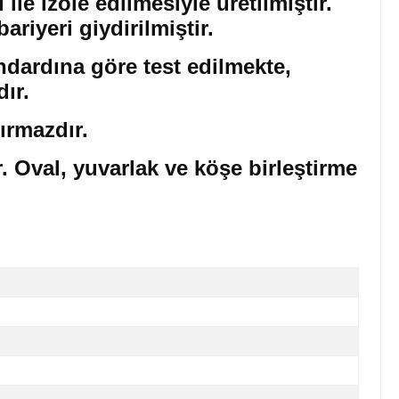
le izole edilmesiyle üretilmiştir.
iyeri giydirilmiştir.
ndardına göre test edilmekte,
dır.
ırmazdır.
. Oval, yuvarlak ve köşe birleştirme