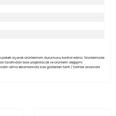
 paketi açarak ürünlerinizin durumunu kontrol ediniz. Ürünlerinizde
sı tarafından bize ulaştırılacak ve ürünlerin değişimi
 satın alma ekranlarında size gösterilen tarih / tarihler arasında
za iletebilirsiniz.