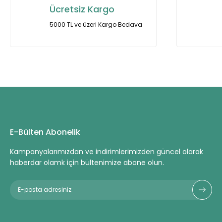
Ürün açıklamasında eksik bilgiler bulunuyor.
Ücretsiz Kargo
Ürün bilgilerinde hatalar bulunuyor.
5000 TL ve üzeri Kargo Bedava
Ürün fiyatı diğer sitelerden daha pahalı.
Bu ürüne benzer farklı alternatifler olmalı.
E-Bülten Abonelik
Kampanyalarımızdan ve indirimlerimizden güncel olarak
haberdar olamk için bültenimize abone olun.