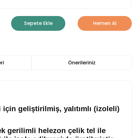
Sepete Ekle
Hemen Al
ri
Önerileriniz
n geliştirilmiş, yalıtımlı (izoleli)
erilimli helezon çelik tel ile