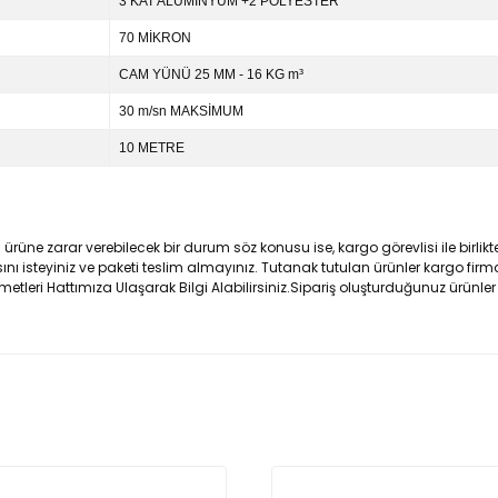
3 KAT ALÜMİNYUM +2 POLYESTER
70 MİKRON
CAM YÜNÜ 25 MM - 16 KG m³
30 m/sn MAKSİMUM
10 METRE
ne zarar verebilecek bir durum söz konusu ise, kargo görevlisi ile birlikte
ı isteyiniz ve paketi teslim almayınız. Tutanak tutulan ürünler kargo firma
metleri Hattımıza Ulaşarak Bilgi Alabilirsiniz.Sipariş oluşturduğunuz ürünler
nularda yetersiz gördüğünüz noktaları öneri formunu kullanarak tarafımı
Bu ürüne ilk yorumu siz yapın!