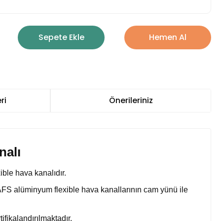
Sepete Ekle
Hemen Al
ri
Önerileriniz
nalı
ible hava kanalıdır.
 AFS alüminyum flexible hava kanallarının cam yünü ile
ifikalandırılmaktadır.