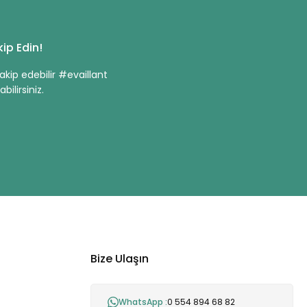
ip Edin!
kip edebilir #evaillant
bilirsiniz.
Bize Ulaşın
WhatsApp :
0 554 894 68 82