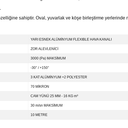
.
lliğine sahiptir. Oval, yuvarlak ve köşe birleştirme yerlerinde m
YARI ESNEK ALÜMİNYUM FLEXIBLE HAVA KANALI
ZOR ALEVLENİCİ
3000 (Pa) MAKSİMUM
-30° / +150°
3 KAT ALÜMİNYUM +2 POLYESTER
70 MİKRON
CAM YÜNÜ 25 MM - 16 KG m³
30 m/sn MAKSİMUM
10 METRE