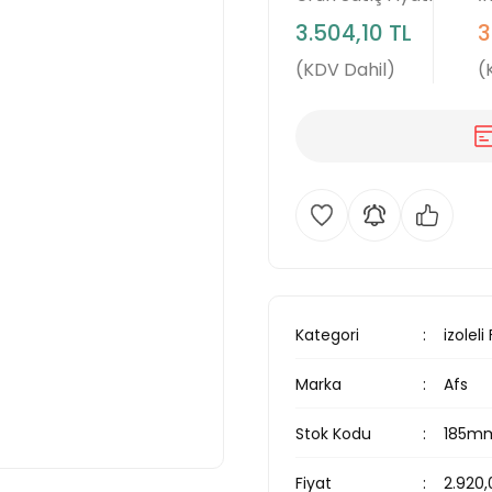
3.504,10 TL
3
(KDV Dahil)
(
Kategori
izoleli
Marka
Afs
Stok Kodu
185mm-
Fiyat
2.920,