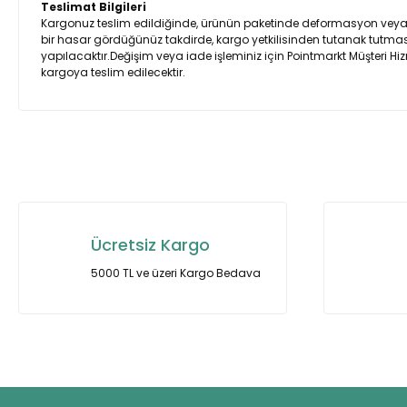
Teslimat Bilgileri
Kargonuz teslim edildiğinde, ürünün paketinde deformasyon veya ürü
bir hasar gördüğünüz takdirde, kargo yetkilisinden tutanak tutmasın
yapılacaktır.Değişim veya iade işleminiz için Pointmarkt Müşteri Hiz
kargoya teslim edilecektir.
Bu ürünün fiyat bilgisi, resim, ürün açıklamalarında ve diğer ko
Görüş ve önerileriniz için teşekkür ederiz.
Ürün resmi kalitesiz, bozuk veya görüntülenemiyor.
Ürün açıklamasında eksik bilgiler bulunuyor.
Ücretsiz Kargo
Ürün bilgilerinde hatalar bulunuyor.
5000 TL ve üzeri Kargo Bedava
Ürün fiyatı diğer sitelerden daha pahalı.
Bu ürüne benzer farklı alternatifler olmalı.