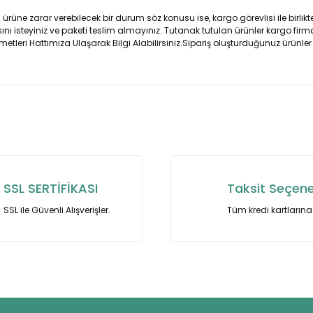
ne zarar verebilecek bir durum söz konusu ise, kargo görevlisi ile birlikte
ı isteyiniz ve paketi teslim almayınız. Tutanak tutulan ürünler kargo firma
metleri Hattımıza Ulaşarak Bilgi Alabilirsiniz.Sipariş oluşturduğunuz ürünler
nularda yetersiz gördüğünüz noktaları öneri formunu kullanarak tarafımı
Bu ürüne ilk yorumu siz yapın!
Yorum Yaz
SSL SERTİFİKASI
Taksit Seçene
SSL ile Güvenli Alışverişler.
Tüm kredi kartlarına 