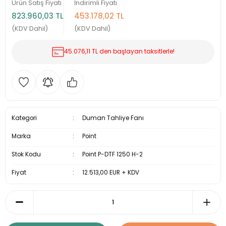
Ürün Satış Fiyatı
İndirimli Fiyatı
823.960,03 TL
453.178,02 TL
(KDV Dahil)
(KDV Dahil)
45.076,11 TL den başlayan taksitlerle!
Kategori
Duman Tahliye Fanı
Marka
Point
Stok Kodu
Point P-DTF 1250 H-2
Fiyat
12.513,00 EUR + KDV