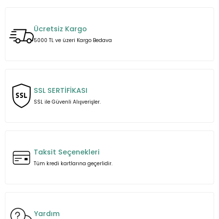
Bu ürünün fiyat bilgisi, resim, ürün açıklamalarında ve diğer
konularda yetersiz gördüğünüz noktaları öneri formunu
kullanarak tarafımıza iletebilirsiniz.
Ücretsiz Kargo
Görüş ve önerileriniz için teşekkür ederiz.
5000 TL ve üzeri Kargo Bedava
Ürün resmi kalitesiz, bozuk veya görüntülenemiyor.
Ürün açıklamasında eksik bilgiler bulunuyor.
Ürün bilgilerinde hatalar bulunuyor.
SSL SERTİFİKASI
Ürün fiyatı diğer sitelerden daha pahalı.
SSL ile Güvenli Alışverişler.
Bu ürüne benzer farklı alternatifler olmalı.
Taksit Seçenekleri
Tüm kredi kartlarına geçerlidir.
Gönder
Yardım