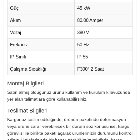
Güç
45 kW
Akım
80.00 Amper
Voltaj
380 V
Frekans
50 Hz
IP Sınıfı
IP 55
Çalışma Sıcaklığı
F300° 2 Saat
Montaj Bilgileri
Satın almış olduğunuz ürünü kullanım ve kurulum kılavuzunda
yer alan talimatlara göre kullanabilirsiniz.
Teslimat Bilgileri
Kargonuz teslim edildiğinde, ürünün paketinde deformasyon
veya ürüne zarar verebilecek bir durum söz konusu ise, kargo
görevlisi ile birlikte paketi açarak ürünlerinizin durumunu kontrol
ediniz. Ürünlerinizde bir hasar gördüğünüz takdirde, kargo