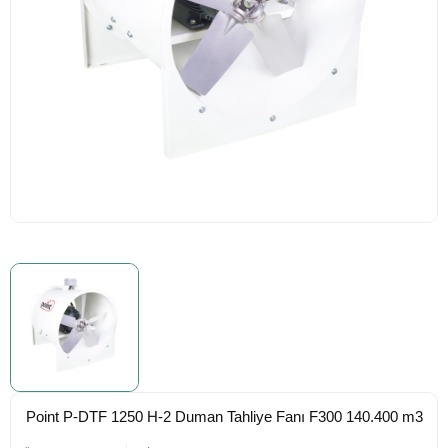
Banyo Havalandırma
Fanı
Aksiyel Fan
t Fan
Vam Cihazı - Isı Geri
Kazanım Cihazı
Hücreli Aspiratör
Elektrostatik Filtreli
Havalandırma
Salyangoz Fan
Point P-DTF 1250 H-2 Duman Tahliye Fanı F300 140.400 m3