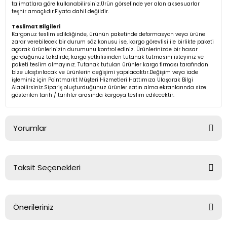
talimatlara göre kullanabilirsiniz.Ürün görselinde yer alan aksesuarlar
teşhir amaçlıdır.Fiyata dahil değildir.
Teslimat Bilgileri
Kargonuz teslim edildiğinde, ürünün paketinde deformasyon veya ürüne
zarar verebilecek bir durum söz konusu ise, kargo görevlisi ile birlikte paketi
açarak ürünlerinizin durumunu kontrol ediniz. Ürünlerinizde bir hasar
gördüğünüz takdirde, kargo yetkilisinden tutanak tutmasını isteyiniz ve
paketi teslim almayınız. Tutanak tutulan ürünler kargo firması tarafından
bize ulaştırılacak ve ürünlerin değişimi yapılacaktır.Değişim veya iade
işleminiz için Pointmarkt Müşteri Hizmetleri Hattımıza Ulaşarak Bilgi
Alabilirsiniz.Sipariş oluşturduğunuz ürünler satın alma ekranlarında size
gösterilen tarih / tarihler arasında kargoya teslim edilecektir.
Yorumlar
Taksit Seçenekleri
Bu ürüne ilk yorumu siz yapın!
Önerileriniz
Yorum Yaz