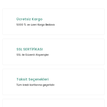
Bu ürünün fiyat bilgisi, resim, ürün açıklamalarında ve diğer
konularda yetersiz gördüğünüz noktaları öneri formunu
kullanarak tarafımıza iletebilirsiniz.
Ücretsiz Kargo
Görüş ve önerileriniz için teşekkür ederiz.
5000 TL ve üzeri Kargo Bedava
Ürün resmi kalitesiz, bozuk veya görüntülenemiyor.
Ürün açıklamasında eksik bilgiler bulunuyor.
Ürün bilgilerinde hatalar bulunuyor.
SSL SERTİFİKASI
Ürün fiyatı diğer sitelerden daha pahalı.
SSL ile Güvenli Alışverişler.
Bu ürüne benzer farklı alternatifler olmalı.
Taksit Seçenekleri
Tüm kredi kartlarına geçerlidir.
Gönder