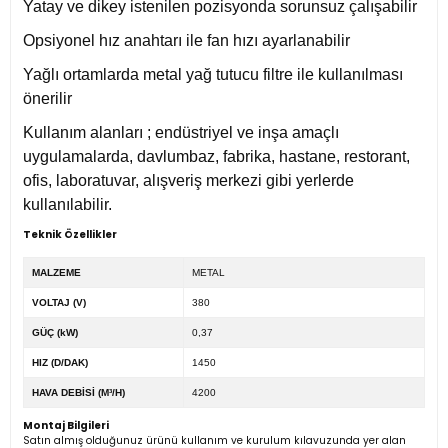
Yatay ve dikey istenilen pozisyonda sorunsuz çalışabilir
Opsiyonel hız anahtarı ile fan hızı ayarlanabilir
Yağlı ortamlarda metal yağ tutucu filtre ile kullanılması
önerilir
Kullanım alanları ; endüstriyel ve inşa amaçlı
uygulamalarda, davlumbaz, fabrika, hastane, restorant,
ofis, laboratuvar, alışveriş merkezi gibi yerlerde
kullanılabilir.
Teknik Özellikler
MALZEME
METAL
VOLTAJ (V)
380
GÜÇ (kW)
0,37
HIZ (D/DAK)
1450
HAVA DEBİSİ (M³/H)
4200
Montaj Bilgileri
Satın almış olduğunuz ürünü kullanım ve kurulum kılavuzunda yer alan