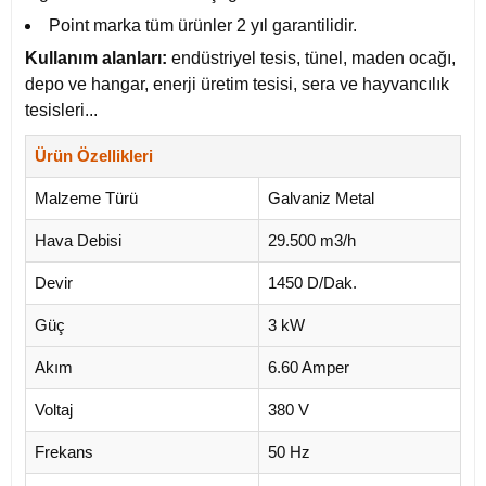
Point marka tüm ürünler 2 yıl garantilidir.
Kullanım alanları:
endüstriyel tesis, tünel, maden ocağı,
depo ve hangar, enerji üretim tesisi, sera ve hayvancılık
tesisleri...
Ürün Özellikleri
Malzeme Türü
Galvaniz Metal
Hava Debisi
29.500 m3/h
Devir
1450 D/Dak.
Güç
3 kW
Akım
6.60 Amper
Voltaj
380 V
Frekans
50 Hz