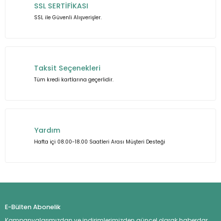
SSL SERTİFİKASI
Ürün fiyatı diğer sitelerden daha pahalı.
SSL ile Güvenli Alışverişler.
Bu ürüne benzer farklı alternatifler olmalı.
Taksit Seçenekleri
Tüm kredi kartlarına geçerlidir.
Gönder
Yardım
Hafta içi 08.00-18.00 Saatleri Arası Müşteri Desteği
E-Bülten Abonelik
Kampanyalarımızdan ve indirimlerimizden güncel olarak haberdar