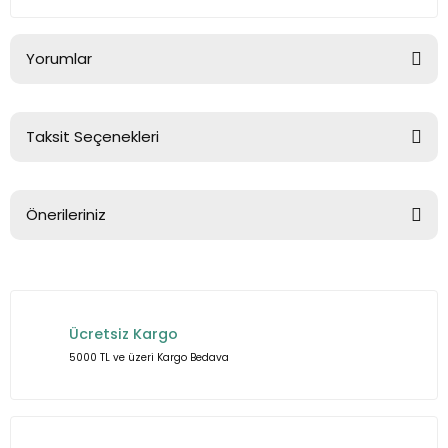
Yorumlar
Taksit Seçenekleri
Bu ürüne ilk yorumu siz yapın!
Önerileriniz
Yorum Yaz
Bu ürünün fiyat bilgisi, resim, ürün açıklamalarında ve diğer
konularda yetersiz gördüğünüz noktaları öneri formunu
kullanarak tarafımıza iletebilirsiniz.
Ücretsiz Kargo
Görüş ve önerileriniz için teşekkür ederiz.
5000 TL ve üzeri Kargo Bedava
Ürün resmi kalitesiz, bozuk veya görüntülenemiyor.
Ürün açıklamasında eksik bilgiler bulunuyor.
Ürün bilgilerinde hatalar bulunuyor.