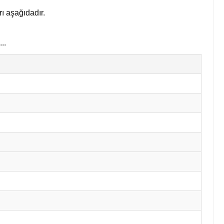
ı aşağıdadır.
..