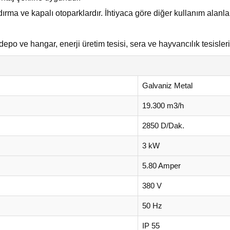
rma ve kapalı otoparklardır. İhtiyaca göre diğer kullanım alanlar
epo ve hangar, enerji üretim tesisi, sera ve hayvancılık tesisleri.
Galvaniz Metal
19.300 m3/h
2850 D/Dak.
3 kW
5.80 Amper
380 V
50 Hz
IP 55