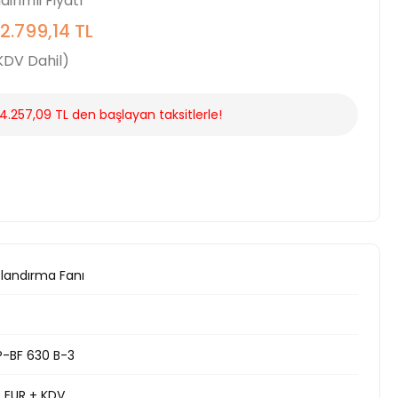
ndirimli Fiyatı
2.799,14 TL
KDV Dahil)
4.257,09 TL den başlayan taksitlerle!
çlandırma Fanı
P-BF 630 B-3
00 EUR + KDV