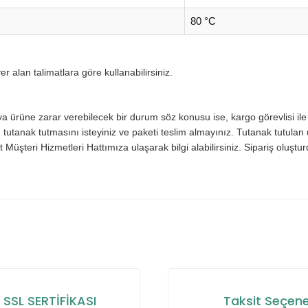
80 °C
alan talimatlara göre kullanabilirsiniz.
ürüne zarar verebilecek bir durum söz konusu ise, kargo görevlisi ile b
tutanak tutmasını isteyiniz ve paketi teslim almayınız. Tutanak tutulan ü
 Müşteri Hizmetleri Hattımıza ulaşarak bilgi alabilirsiniz. Sipariş oluşt
nularda yetersiz gördüğünüz noktaları öneri formunu kullanarak tarafımı
Bu ürüne ilk yorumu siz yapın!
Yorum Yaz
SSL SERTİFİKASI
Taksit Seçene