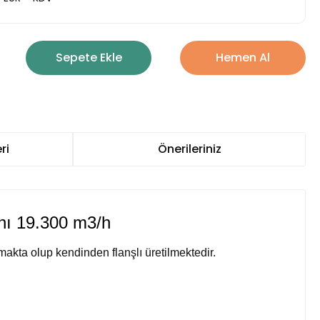
Sepete Ekle
Hemen Al
ri
Önerileriniz
nı 19.300 m3/h
makta olup kendinden flanşlı üretilmektedir.