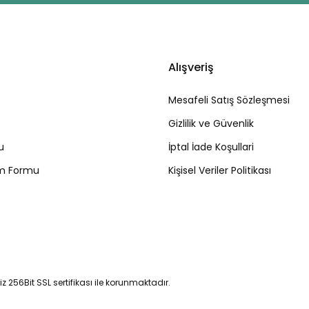
Alışveriş
Mesafeli Satış Sözleşmesi
Gizlilik ve Güvenlik
u
İptal İade Koşullari
rim Formu
Kişisel Veriler Politikası
niz 256Bit SSL sertifikası ile korunmaktadır.