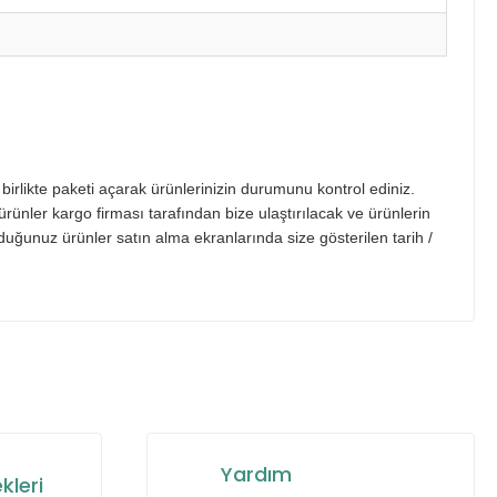
irlikte paketi açarak ürünlerinizin durumunu kontrol ediniz.
rünler kargo firması tarafından bize ulaştırılacak ve ürünlerin
urduğunuz ürünler satın alma ekranlarında size gösterilen tarih /
za iletebilirsiniz.
Yardım
kleri