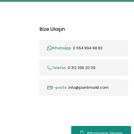
Bize Ulaşın
WhatsApp :
0 554 894 68 82
Telefon :
0 312 395 20 09
E-posta :
info@pointmarkt.com
Whatsapp Sipariş