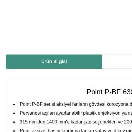
Ürün Bilgisi
Point P-BF 63
Point P-BF serisi aksiyel fanların gövdesi korozyona d
Pervanesi açıları ayarlanabilir plastik enjeksiyon ya 
315 mm'den 1400 mm'e kadar çap seçenekleri ve 2000
Point aksiyel basınçlandırma fanları yatay ve dikey m