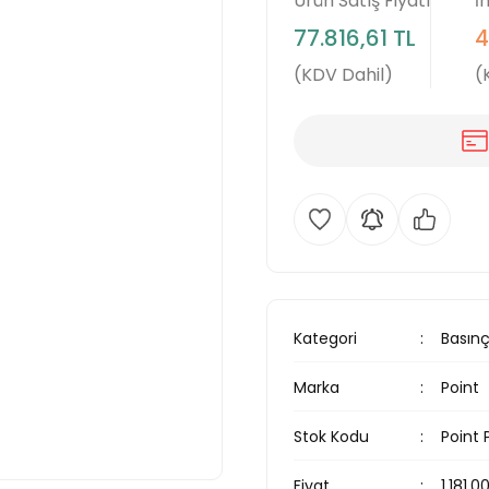
Ürün Satış Fiyatı
İ
77.816,61 TL
4
(KDV Dahil)
(
Kategori
Basın
Marka
Point
Stok Kodu
Point 
Fiyat
1.181,