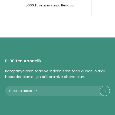
Ürün bilgilerinde hatalar bulunuyor.
5000 TL ve üzeri Kargo Bedava
Ürün fiyatı diğer sitelerden daha pahalı.
Bu ürüne benzer farklı alternatifler olmalı.
E-Bülten Abonelik
Kampanyalarımızdan ve indirimlerimizden güncel olarak
haberdar olamk için bültenimize abone olun.