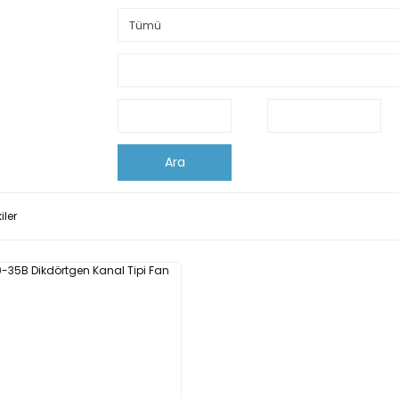
Ara
iler