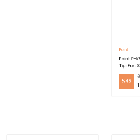
Point
Point P-K
Tipi Fan 
3
%45