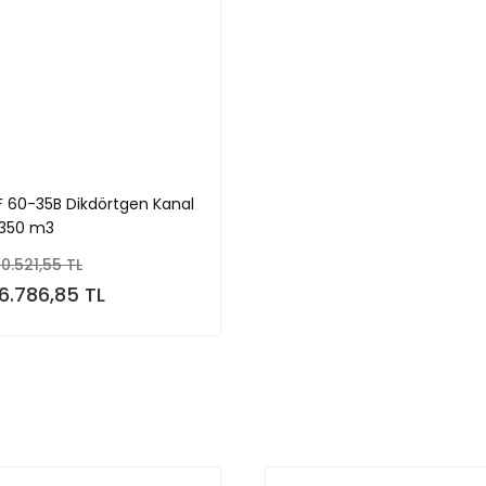
F 60-35B Dikdörtgen Kanal
3350 m3
0.521,55 TL
16.786,85 TL