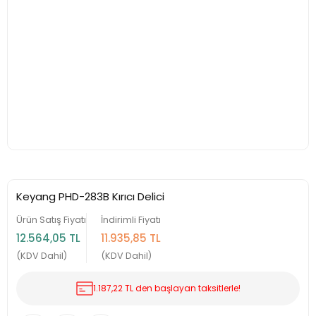
Keyang PHD-283B Kırıcı Delici
Ürün Satış Fiyatı
İndirimli Fiyatı
12.564,05 TL
11.935,85 TL
(KDV Dahil)
(KDV Dahil)
1.187,22 TL den başlayan taksitlerle!