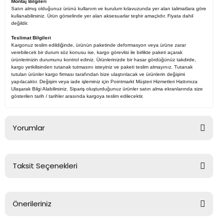
Montaj Bilgileri
Satın almış olduğunuz ürünü kullanım ve kurulum kılavuzunda yer alan talimatlara göre
kullanabilirsiniz. Ürün görselinde yer alan aksesuarlar teşhir amaçlıdır. Fiyata dahil
değildir.
Teslimat Bilgileri
Kargonuz teslim edildiğinde, ürünün paketinde deformasyon veya ürüne zarar
verebilecek bir durum söz konusu ise, kargo görevlisi ile birlikte paketi açarak
ürünlerinizin durumunu kontrol ediniz. Ürünlerinizde bir hasar gördüğünüz takdirde,
kargo yetkilisinden tutanak tutmasını isteyiniz ve paketi teslim almayınız. Tutanak
tutulan ürünler kargo firması tarafından bize ulaştırılacak ve ürünlerin değişimi
yapılacaktır. Değişim veya iade işleminiz için Pointmarkt Müşteri Hizmetleri Hattımıza
Ulaşarak Bilgi Alabilirsiniz. Sipariş oluşturduğunuz ürünler satın alma ekranlarında size
gösterilen tarih / tarihler arasında kargoya teslim edilecektir.
Yorumlar
Taksit Seçenekleri
Bu ürüne ilk yorumu siz yapın!
Önerileriniz
Yorum Yaz