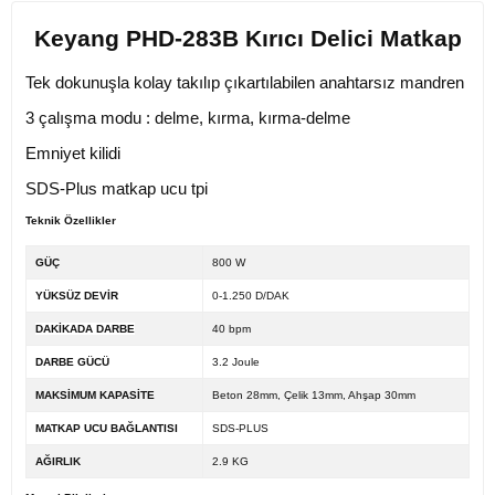
Keyang PHD-283B Kırıcı Delici Matkap
Tek dokunuşla kolay takılıp çıkartılabilen anahtarsız mandren
3 çalışma modu : delme, kırma, kırma-delme
Emniyet kilidi
SDS-Plus matkap ucu tpi
Teknik Özellikler
GÜÇ
800 W
YÜKSÜZ DEVİR
0-1.250 D/DAK
DAKİKADA DARBE
40 bpm
DARBE GÜCÜ
3.2 Joule
MAKSİMUM KAPASİTE
Beton 28mm, Çelik 13mm, Ahşap 30mm
MATKAP UCU BAĞLANTISI
SDS-PLUS
AĞIRLIK
2.9 KG