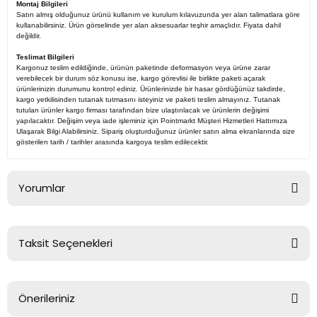
Montaj Bilgileri
Satın almış olduğunuz ürünü kullanım ve kurulum kılavuzunda yer alan talimatlara göre
kullanabilirsiniz. Ürün görselinde yer alan aksesuarlar teşhir amaçlıdır. Fiyata dahil
değildir.
Teslimat Bilgileri
Kargonuz teslim edildiğinde, ürünün paketinde deformasyon veya ürüne zarar
verebilecek bir durum söz konusu ise, kargo görevlisi ile birlikte paketi açarak
ürünlerinizin durumunu kontrol ediniz. Ürünlerinizde bir hasar gördüğünüz takdirde,
kargo yetkilisinden tutanak tutmasını isteyiniz ve paketi teslim almayınız. Tutanak
tutulan ürünler kargo firması tarafından bize ulaştırılacak ve ürünlerin değişimi
yapılacaktır. Değişim veya iade işleminiz için Pointmarkt Müşteri Hizmetleri Hattımıza
Ulaşarak Bilgi Alabilirsiniz. Sipariş oluşturduğunuz ürünler satın alma ekranlarında size
gösterilen tarih / tarihler arasında kargoya teslim edilecektir.
Yorumlar
Taksit Seçenekleri
Bu ürüne ilk yorumu siz yapın!
Önerileriniz
Yorum Yaz