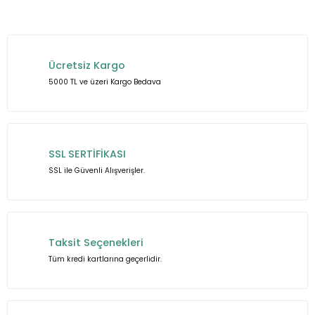
Bu ürünün fiyat bilgisi, resim, ürün açıklamalarında ve diğer
konularda yetersiz gördüğünüz noktaları öneri formunu
kullanarak tarafımıza iletebilirsiniz.
Ücretsiz Kargo
Görüş ve önerileriniz için teşekkür ederiz.
5000 TL ve üzeri Kargo Bedava
Ürün resmi kalitesiz, bozuk veya görüntülenemiyor.
Ürün açıklamasında eksik bilgiler bulunuyor.
Ürün bilgilerinde hatalar bulunuyor.
SSL SERTİFİKASI
Ürün fiyatı diğer sitelerden daha pahalı.
SSL ile Güvenli Alışverişler.
Bu ürüne benzer farklı alternatifler olmalı.
Taksit Seçenekleri
Tüm kredi kartlarına geçerlidir.
Gönder