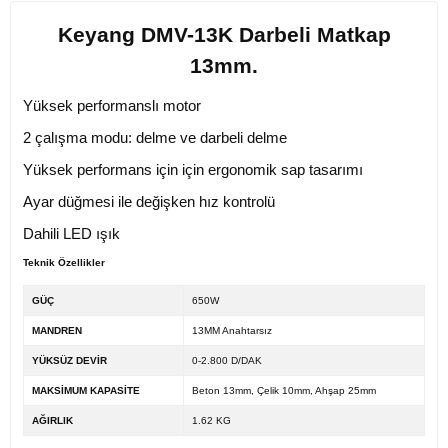
Keyang DMV-13K Darbeli Matkap
13mm.
Yüksek performanslı motor
2 çalışma modu: delme ve darbeli delme
Yüksek performans için için ergonomik sap tasarımı
Ayar düğmesi ile değişken hız kontrolü
Dahili LED ışık
Teknik Özellikler
GÜÇ
650W
MANDREN
13MM Anahtarsız
YÜKSÜZ DEVİR
0-2.800 D/DAK
MAKSİMUM KAPASİTE
Beton 13mm, Çelik 10mm, Ahşap 25mm
AĞIRLIK
1.62 KG