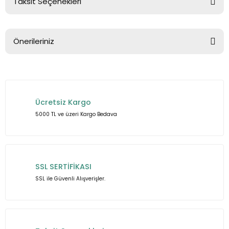
Taksit Seçenekleri
Bu ürüne ilk yorumu siz yapın!
Önerileriniz
Yorum Yaz
Bu ürünün fiyat bilgisi, resim, ürün açıklamalarında ve diğer
konularda yetersiz gördüğünüz noktaları öneri formunu
kullanarak tarafımıza iletebilirsiniz.
Ücretsiz Kargo
Görüş ve önerileriniz için teşekkür ederiz.
5000 TL ve üzeri Kargo Bedava
Ürün resmi kalitesiz, bozuk veya görüntülenemiyor.
Ürün açıklamasında eksik bilgiler bulunuyor.
Ürün bilgilerinde hatalar bulunuyor.
SSL SERTİFİKASI
Ürün fiyatı diğer sitelerden daha pahalı.
SSL ile Güvenli Alışverişler.
Bu ürüne benzer farklı alternatifler olmalı.