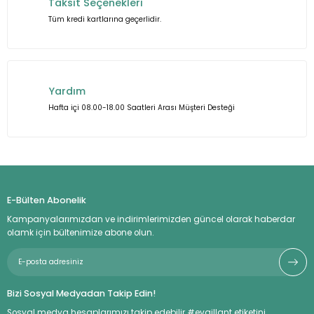
Taksit Seçenekleri
Tüm kredi kartlarına geçerlidir.
Gönder
Yardım
Hafta içi 08.00-18.00 Saatleri Arası Müşteri Desteği
E-Bülten Abonelik
Kampanyalarımızdan ve indirimlerimizden güncel olarak haberdar
olamk için bültenimize abone olun.
Bizi Sosyal Medyadan Takip Edin!
Sosyal medya hesaplarımızı takip edebilir #evaillant etiketini