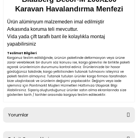
Karavan Havalandırma Menfezi
Ürün alüminyum malzemeden imal edilmiştir
Arkasında koruma teli mevcuttur.
Vida yada çift taraflı bant ile kolaylıkla montaj
yapabilirsiniz
Teslimat Bilgileri
Kargonuz teslim edildiğinde, ürünün paketinde deformasyon veya ürüne
zarar verebilecek bir durum söz konusu ise, kargo görevlisi ile birlikte paketi
açarak ürünlerinizin durumunu kontrol ediniz. Ürünlerinizde bir hasar
gördüğünüz takdirde, kargo yetkilisinden tutanak tutmasını isteyiniz ve
paketi teslim almayınız. Tutanak tutulan ürünler kargo firması tarafından
bize ulaştırılacak ve ürünlerin değişimi yapılacaktır. Değişim veya iade
işleminiz için Pointmarkt Müşteri Hizmetleri Hattımıza Ulaşarak Bilgi
Alabilirsiniz. Sipariş oluşturduğunuz ürünler satın alma ekranlarında size
gösterilen tarih / tarihler arasında kargoya teslim edilecektir.
Yorumlar