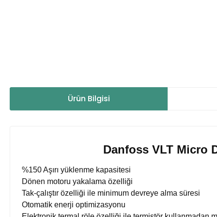
Ürün Bilgisi
Danfoss VLT Micro D
%150 Aşırı yüklenme kapasitesi
Dönen motoru yakalama özelliği
Tak-çalıştır özelliği ile minimum devreye alma süresi
Otomatik enerji optimizasyonu
Elektronik termal röle özelliği ile termistör kullanmadan