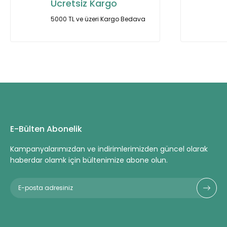
Ücretsiz Kargo
Ürün bilgilerinde hatalar bulunuyor.
5000 TL ve üzeri Kargo Bedava
Ürün fiyatı diğer sitelerden daha pahalı.
Bu ürüne benzer farklı alternatifler olmalı.
E-Bülten Abonelik
Kampanyalarımızdan ve indirimlerimizden güncel olarak
haberdar olamk için bültenimize abone olun.