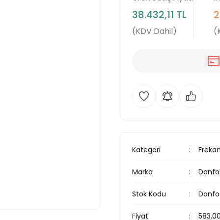
38.432,11 TL
2
(KDV Dahil)
(
Kategori
Frekan
Marka
Danfo
Stok Kodu
Danfo
Fiyat
583,0