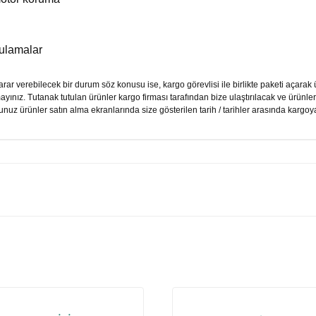
gulamalar
r verebilecek bir durum söz konusu ise, kargo görevlisi ile birlikte paketi açarak
mayınız. Tutanak tutulan ürünler kargo firması tarafından bize ulaştırılacak ve ürünl
unuz ürünler satın alma ekranlarında size gösterilen tarih / tarihler arasında kargoya
nularda yetersiz gördüğünüz noktaları öneri formunu kullanarak tarafımı
Bu ürüne ilk yorumu siz yapın!
Yorum Yaz