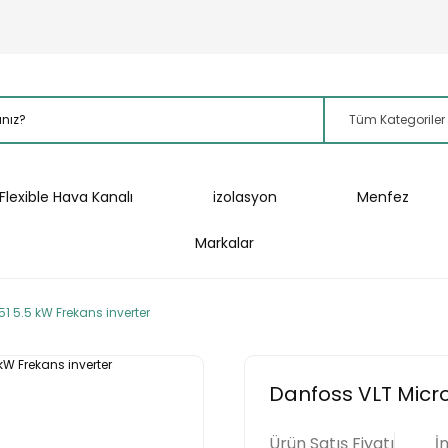
Flexible Hava Kanalı
izolasyon
Menfez
Markalar
1 5.5 kW Frekans inverter
Danfoss VLT Micro
Ürün Satış Fiyatı
İ