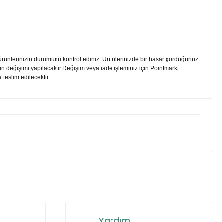
 ürünlerinizin durumunu kontrol ediniz. Ürünlerinizde bir hasar gördüğünüz
erin değişimi yapılacaktır.Değişim veya iade işleminiz için Pointmarkt
 teslim edilecektir.
za iletebilirsiniz.
Yardım