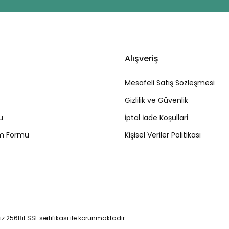
Alışveriş
Mesafeli Satış Sözleşmesi
Gizlilik ve Güvenlik
u
İptal İade Koşullari
rim Formu
Kişisel Veriler Politikası
niz 256Bit SSL sertifikası ile korunmaktadır.