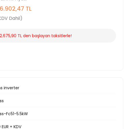
6.902,47 TL
KDV Dahil)
2.675,90 TL den başlayan taksitlerle!
s inverter
ss
ss-Fc51-5.5kW
0 EUR + KDV