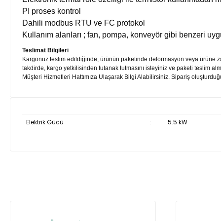
PI proses kontrol
Dahili modbus RTU ve FC protokol
Kullanım alanları ; fan, pompa, konveyör gibi benzeri uy
Teslimat Bilgileri
Kargonuz teslim edildiğinde, ürünün paketinde deformasyon veya ürüne zara
takdirde, kargo yetkilisinden tutanak tutmasını isteyiniz ve paketi teslim al
Müşteri Hizmetleri Hattımıza Ulaşarak Bilgi Alabilirsiniz. Sipariş oluşturduğ
Elektrik Gücü
:
5.5 kW
Bu ürünün fiyat bilgisi, resim, ürün açıklamalarında ve diğer ko
Görüş ve önerileriniz için teşekkür ederiz.
Ürün resmi kalitesiz, bozuk veya görüntülenemiyor.
Ürün açıklamasında eksik bilgiler bulunuyor.