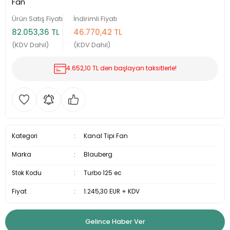
Fan
Ürün Satış Fiyatı
İndirimli Fiyatı
82.053,36 TL
46.770,42 TL
(KDV Dahil)
(KDV Dahil)
4.652,10 TL den başlayan taksitlerle!
Kategori
Kanal Tipi Fan
Marka
Blauberg
Stok Kodu
Turbo 125 ec
Fiyat
1.245,30 EUR + KDV
Gelince Haber Ver