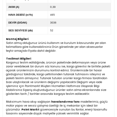
AKIM (A)
0,39
HAVA DEBİSİ (m³/h)
465
DEVİR (D/DAK)
3036
SES SEVİYESİ (db)
52
Montaj Bilgileri
Satın almış olduğunuz ürünü kullanım ve kurulum kılavuzunda yer alan
talimatlara göre kullanabilirsiniz.Ürün görselinde yer alan aksesuarlar
teşhir amaçlıdır.Fiyata dahil değildir.
Teslimat Bilgileri
Kargonuz teslim edildiğinde, ürünün paketinde deformasyon veya ürüne
zarar verebilecek bir durum söz konusu ise, kargo görevlisi ile birlikte paketi
açarak ürünlerinizin durumunu kontrol ediniz. Ürünlerinizde bir hasar
gördüğünüz takdirde, kargo yetkilisinden tutanak tutmasını isteyiniz ve
paketi teslim almayınız. Tutanak tutulan ürünler kargo firması tarafından
bize ulaştırılacak ve ürünlerin değişimi yapılacaktır.Değişim veya iade
işleminiz için Pointmarkt Müşteri Hizmetleri Hattımıza Ulaşarak Bilgi
Alabilirsiniz.Sipariş oluşturduğunuz ürünler satın alma ekranlarında size
gösterilen tarih / tarihler arasında kargoya teslim edilecektir.
Maksimum hava akışı sağlayan
havalandırma fanı
modellerimiz, güçlü
motor yapısı ve sessiz çalışma özelliği ile iç mekanlar için ideal bir
çözümdür.
Point Markt
güvencesiyle sunulan bu fanlar, enerji tasarruflu
tasarımı sayesinde düşük maliyetle yüksek verimlilik sağlar.