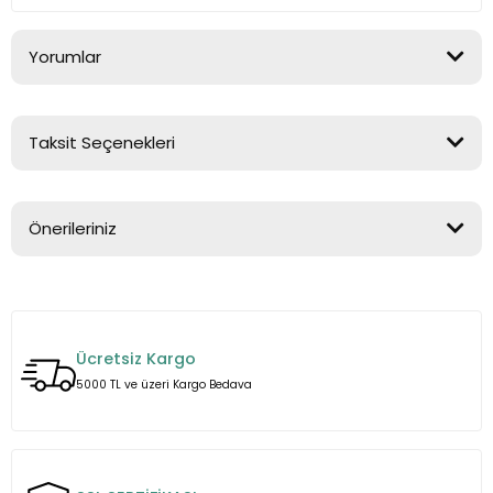
Yorumlar
Taksit Seçenekleri
Bu ürüne ilk yorumu siz yapın!
Önerileriniz
Yorum Yaz
Bu ürünün fiyat bilgisi, resim, ürün açıklamalarında ve diğer
konularda yetersiz gördüğünüz noktaları öneri formunu
kullanarak tarafımıza iletebilirsiniz.
Ücretsiz Kargo
Görüş ve önerileriniz için teşekkür ederiz.
5000 TL ve üzeri Kargo Bedava
Ürün resmi kalitesiz, bozuk veya görüntülenemiyor.
Ürün açıklamasında eksik bilgiler bulunuyor.
Ürün bilgilerinde hatalar bulunuyor.