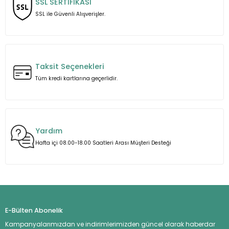
SSL SERTİFİKASI
Ürün fiyatı diğer sitelerden daha pahalı.
SSL ile Güvenli Alışverişler.
Bu ürüne benzer farklı alternatifler olmalı.
Taksit Seçenekleri
Tüm kredi kartlarına geçerlidir.
Gönder
Yardım
Hafta içi 08.00-18.00 Saatleri Arası Müşteri Desteği
E-Bülten Abonelik
Kampanyalarımızdan ve indirimlerimizden güncel olarak haberdar