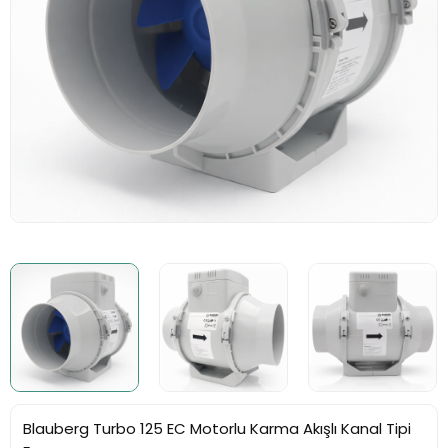
Banyo Havalandırma
Fanı
Aksiyel Fan
t Fan
Vam Cihazı - Isı Geri
Kazanım Cihazı
Hücreli Aspiratör
Elektrostatik Filtreli
Havalandırma
Salyangoz Fan
Blauberg Turbo 125 EC Motorlu Karma Akışlı Kanal Tipi