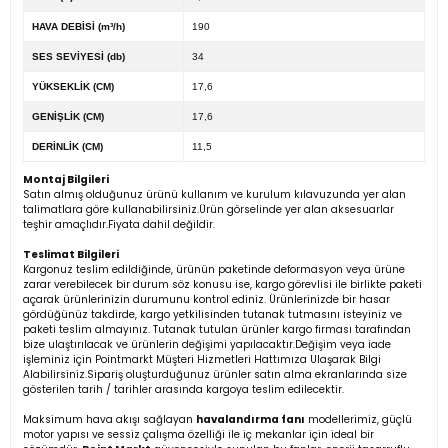
HAVA DEBİSİ (m³/h)
190
SES SEVİYESİ (db)
34
YÜKSEKLİK (CM)
17,6
GENİŞLİK (CM)
17,6
DERİNLİK (CM)
11,5
Montaj Bilgileri
Satın almış olduğunuz ürünü kullanım ve kurulum kılavuzunda yer alan
talimatlara göre kullanabilirsiniz.Ürün görselinde yer alan aksesuarlar
teşhir amaçlıdır.Fiyata dahil değildir.
Teslimat Bilgileri
Kargonuz teslim edildiğinde, ürünün paketinde deformasyon veya ürüne
zarar verebilecek bir durum söz konusu ise, kargo görevlisi ile birlikte paketi
açarak ürünlerinizin durumunu kontrol ediniz. Ürünlerinizde bir hasar
gördüğünüz takdirde, kargo yetkilisinden tutanak tutmasını isteyiniz ve
paketi teslim almayınız. Tutanak tutulan ürünler kargo firması tarafından
bize ulaştırılacak ve ürünlerin değişimi yapılacaktır.Değişim veya iade
işleminiz için Pointmarkt Müşteri Hizmetleri Hattımıza Ulaşarak Bilgi
Alabilirsiniz.Sipariş oluşturduğunuz ürünler satın alma ekranlarında size
gösterilen tarih / tarihler arasında kargoya teslim edilecektir.
Maksimum hava akışı sağlayan
havalandırma fanı
modellerimiz, güçlü
motor yapısı ve sessiz çalışma özelliği ile iç mekanlar için ideal bir