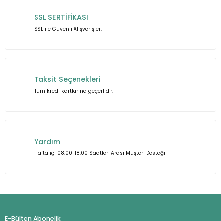
Ürün bilgilerinde hatalar bulunuyor.
SSL SERTİFİKASI
Ürün fiyatı diğer sitelerden daha pahalı.
SSL ile Güvenli Alışverişler.
Bu ürüne benzer farklı alternatifler olmalı.
Taksit Seçenekleri
Tüm kredi kartlarına geçerlidir.
Gönder
Yardım
Hafta içi 08.00-18.00 Saatleri Arası Müşteri Desteği
E-Bülten Abonelik