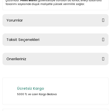
çözümdür.
Point Markt
güvencesiyle sunulan bu fanlar, enerji tasarruflu
tasarımı sayesinde düşük maliyetle yüksek verimlilik sağlar.
Yorumlar
Taksit Seçenekleri
Bu ürüne ilk yorumu siz yapın!
Önerileriniz
Yorum Yaz
Bu ürünün fiyat bilgisi, resim, ürün açıklamalarında ve diğer
konularda yetersiz gördüğünüz noktaları öneri formunu
kullanarak tarafımıza iletebilirsiniz.
Ücretsiz Kargo
Görüş ve önerileriniz için teşekkür ederiz.
5000 TL ve üzeri Kargo Bedava
Ürün resmi kalitesiz, bozuk veya görüntülenemiyor.
Ürün açıklamasında eksik bilgiler bulunuyor.