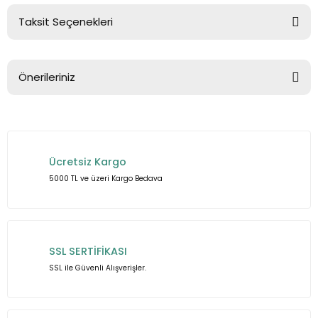
Taksit Seçenekleri
Bu ürüne ilk yorumu siz yapın!
Önerileriniz
Yorum Yaz
Bu ürünün fiyat bilgisi, resim, ürün açıklamalarında ve diğer
konularda yetersiz gördüğünüz noktaları öneri formunu
kullanarak tarafımıza iletebilirsiniz.
Ücretsiz Kargo
Görüş ve önerileriniz için teşekkür ederiz.
5000 TL ve üzeri Kargo Bedava
Ürün resmi kalitesiz, bozuk veya görüntülenemiyor.
Ürün açıklamasında eksik bilgiler bulunuyor.
Ürün bilgilerinde hatalar bulunuyor.
SSL SERTİFİKASI
Ürün fiyatı diğer sitelerden daha pahalı.
SSL ile Güvenli Alışverişler.
Bu ürüne benzer farklı alternatifler olmalı.