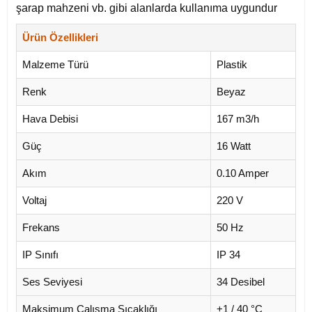
şarap mahzeni vb. gibi alanlarda kullanıma uygundur
Ürün Özellikleri
Malzeme Türü
Plastik
Renk
Beyaz
Hava Debisi
167 m3/h
Güç
16 Watt
Akım
0.10 Amper
Voltaj
220 V
Frekans
50 Hz
IP Sınıfı
IP 34
Ses Seviyesi
34 Desibel
Maksimum Çalışma Sıcaklığı
+1 / 40
°C