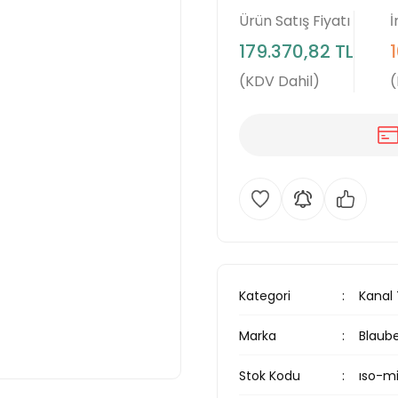
Ürün Satış Fiyatı
İ
179.370,82 TL
(KDV Dahil)
(
Kategori
Kanal 
Marka
Blaub
Stok Kodu
ıso-m