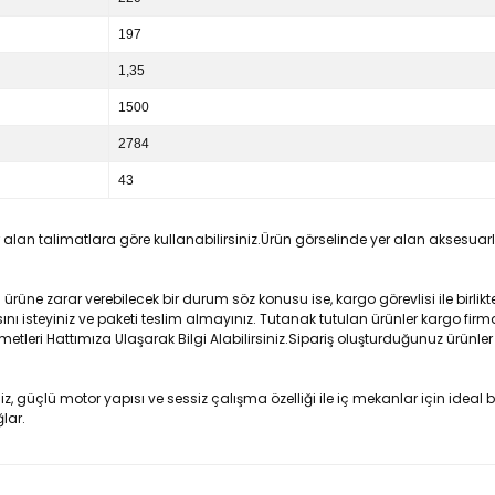
197
1,35
1500
2784
43
an talimatlara göre kullanabilirsiniz.Ürün görselinde yer alan aksesuarlar
ne zarar verebilecek bir durum söz konusu ise, kargo görevlisi ile birlikte
ı isteyiniz ve paketi teslim almayınız. Tutanak tutulan ürünler kargo firma
metleri Hattımıza Ulaşarak Bilgi Alabilirsiniz.Sipariş oluşturduğunuz ürünler
, güçlü motor yapısı ve sessiz çalışma özelliği ile iç mekanlar için ideal
lar.