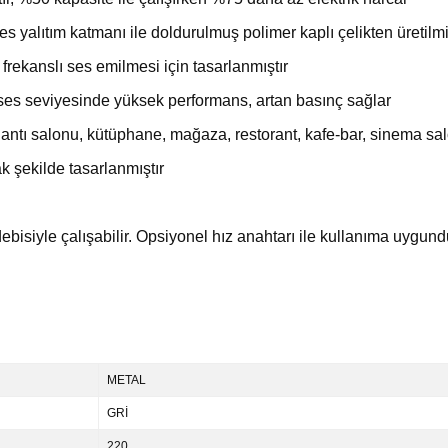
 yalıtım katmanı ile doldurulmuş polimer kaplı çelikten üretilmi
frekanslı ses emilmesi için tasarlanmıştır
ük ses seviyesinde yüksek performans, artan basınç sağlar
toplantı salonu, kütüphane, mağaza, restorant, kafe-bar, sinema s
 şekilde tasarlanmıştır
 debisiyle çalışabilir. Opsiyonel hız anahtarı ile kullanıma uygund
METAL
GRİ
220