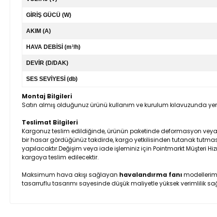
GİRİŞ GÜCÜ (W)
AKIM (A)
HAVA DEBİSİ (m³/h)
DEVİR (D/DAK)
SES SEVİYESİ (db)
Montaj Bilgileri
Satın almış olduğunuz ürünü kullanım ve kurulum kılavuzunda yer al
Teslimat Bilgileri
Kargonuz teslim edildiğinde, ürünün paketinde deformasyon veya ürü
bir hasar gördüğünüz takdirde, kargo yetkilisinden tutanak tutmasın
yapılacaktır.Değişim veya iade işleminiz için Pointmarkt Müşteri Hiz
kargoya teslim edilecektir.
Maksimum hava akışı sağlayan
havalandırma fanı
modellerimiz
tasarruflu tasarımı sayesinde düşük maliyetle yüksek verimlilik sağ