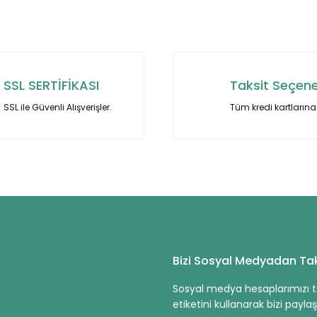
nularda yetersiz gördüğünüz noktaları öneri formunu kullanarak tarafımı
Bu ürüne ilk yorumu siz yapın!
Yorum Yaz
SSL SERTİFİKASI
Taksit Seçene
SSL ile Güvenli Alışverişler.
Tüm kredi kartlarına 
Gönder
Bizi Sosyal Medyadan Tak
Sosyal medya hesaplarımızı ta
etiketini kullanarak bizi paylaşa