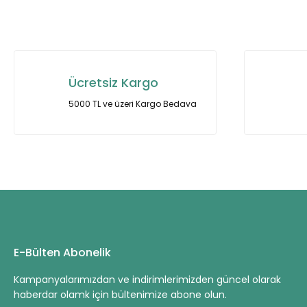
Bu ürünün fiyat bilgisi, resim, ürün açıklamalarında ve diğer ko
Görüş ve önerileriniz için teşekkür ederiz.
Ürün resmi kalitesiz, bozuk veya görüntülenemiyor.
Ürün açıklamasında eksik bilgiler bulunuyor.
Ücretsiz Kargo
Ürün bilgilerinde hatalar bulunuyor.
5000 TL ve üzeri Kargo Bedava
Ürün fiyatı diğer sitelerden daha pahalı.
Bu ürüne benzer farklı alternatifler olmalı.
E-Bülten Abonelik
Kampanyalarımızdan ve indirimlerimizden güncel olarak
haberdar olamk için bültenimize abone olun.