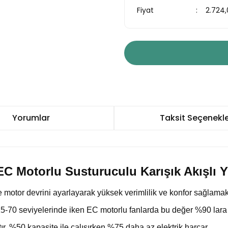
Fiyat
2.724
Yorumlar
Taksit Seçenekle
EC Motorlu Susturuculu Karışık Akışlı Y
de motor devrini ayarlayarak yüksek verimlilik ve konfor sağlamak
15-70 seviyelerinde iken EC motorlu fanlarda bu değer %90 lara
ır, %50 kapasite ile çalışırken %75 daha az elektrik harcar