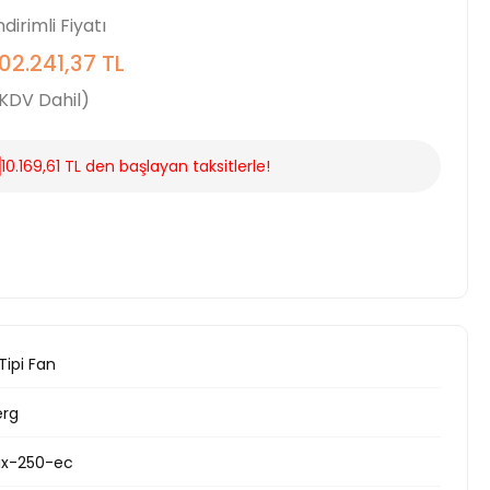
ndirimli Fiyatı
102.241,37 TL
KDV Dahil)
10.169,61 TL den başlayan taksitlerle!
Tipi Fan
erg
ix-250-ec