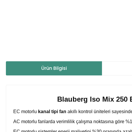
Ürün Bilgisi
Blauberg Iso Mix 250 
EC motorlu
kanal tipi fan
akıllı kontrol üniteleri sayesin
AC motorlu fanlarda verimlilik çalışma noktasına göre %
EC motorlu sistemler enerji maliyetini %30 oranında azalt