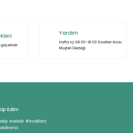
za iletebilirsiniz.
Yardım
kleri
Hafta içi 08.00-18.00 Saatleri Arası
geçerlidir.
Müşteri Desteği
ip Edin!
kip edebilir #evaillant
bilirsiniz.