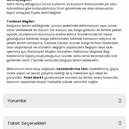
Satın almış olduğunuz ürünü kullanım ve kurulum kılavuzunda yer alan
talimatlara göre kullanabilirsiniz.Ürün görselinde yer alan aksesuarlar
teşhir amaçlıdır.Fiyata dahil değildir.
Teslimat Bilgileri
Kargonuz teslim edildiğinde, ürünün paketinde deformasyon veya ürüne
zarar verebilecek bir durum söz konusu ise, kargo görevlisi ile birlikte paketi
açarak ürünlerinizin durumunu kontrol ediniz. Ürünlerinizde bir hasar
gördüğünüz takdirde, kargo yetkilisinden tutanak tutmasını isteyiniz ve
paketi teslim almayınız. Tutanak tutulan ürünler kargo firması tarafından
bize ulaştırılacak ve ürünlerin değişimi yapılacaktır.Değişim veya iade
işleminiz için Pointmarkt Müşteri Hizmetleri Hattımıza Ulaşarak Bilgi
Alabilirsiniz.Sipariş oluşturduğunuz ürünler satın alma ekranlarında size
gösterilen tarih / tarihler arasında kargoya teslim edilecektir.
Maksimum hava akışı sağlayan
havalandırma fanı
modellerimiz, güçlü
motor yapısı ve sessiz çalışma özelliği ile iç mekanlar için ideal bir
çözümdür.
Point Markt
güvencesiyle sunulan bu fanlar, enerji tasarruflu
tasarımı sayesinde düşük maliyetle yüksek verimlilik sağlar.
Yorumlar
Taksit Seçenekleri
Bu ürüne ilk yorumu siz yapın!