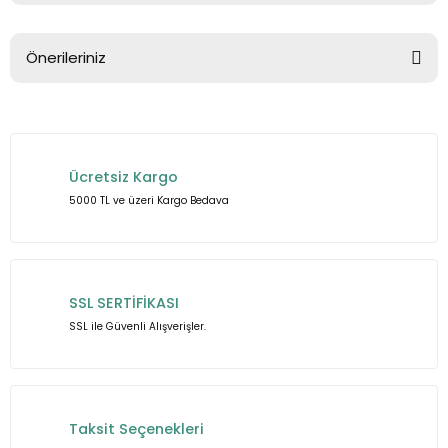
Önerileriniz
Yorum Yaz
Bu ürünün fiyat bilgisi, resim, ürün açıklamalarında ve diğer
konularda yetersiz gördüğünüz noktaları öneri formunu
kullanarak tarafımıza iletebilirsiniz.
Ücretsiz Kargo
Görüş ve önerileriniz için teşekkür ederiz.
5000 TL ve üzeri Kargo Bedava
Ürün resmi kalitesiz, bozuk veya görüntülenemiyor.
Ürün açıklamasında eksik bilgiler bulunuyor.
Ürün bilgilerinde hatalar bulunuyor.
SSL SERTİFİKASI
Ürün fiyatı diğer sitelerden daha pahalı.
SSL ile Güvenli Alışverişler.
Bu ürüne benzer farklı alternatifler olmalı.
Taksit Seçenekleri