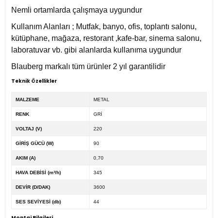
Nemli ortamlarda çalışmaya uygundur
Kullanım Alanları ; Mutfak, banyo, ofis, toplantı salonu,
kütüphane, mağaza, restorant ,kafe-bar, sinema salonu,
laboratuvar vb. gibi alanlarda kullanıma uygundur
Blauberg markalı tüm ürünler 2 yıl garantilidir
Teknik Özellikler
MALZEME
METAL
RENK
GRİ
VOLTAJ (V)
220
GİRİŞ GÜCÜ (W)
90
AKIM (A)
0,70
HAVA DEBİSİ (m³/h)
345
DEVİR (D/DAK)
3600
SES SEVİYESİ (db)
44
Montaj Bilgileri