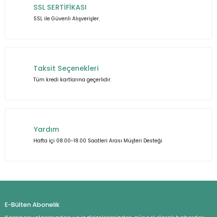
SSL SERTİFİKASI
Ürün fiyatı diğer sitelerden daha pahalı.
SSL ile Güvenli Alışverişler.
Bu ürüne benzer farklı alternatifler olmalı.
Taksit Seçenekleri
Tüm kredi kartlarına geçerlidir.
Gönder
Yardım
Hafta içi 08.00-18.00 Saatleri Arası Müşteri Desteği
E-Bülten Abonelik