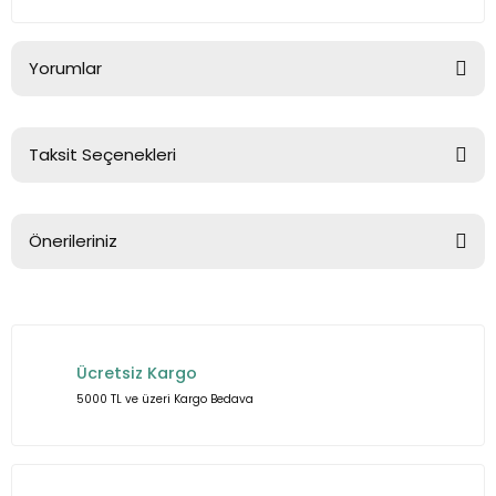
Yorumlar
Taksit Seçenekleri
Bu ürüne ilk yorumu siz yapın!
Önerileriniz
Yorum Yaz
Bu ürünün fiyat bilgisi, resim, ürün açıklamalarında ve diğer
konularda yetersiz gördüğünüz noktaları öneri formunu
kullanarak tarafımıza iletebilirsiniz.
Ücretsiz Kargo
Görüş ve önerileriniz için teşekkür ederiz.
5000 TL ve üzeri Kargo Bedava
Ürün resmi kalitesiz, bozuk veya görüntülenemiyor.
Ürün açıklamasında eksik bilgiler bulunuyor.
Ürün bilgilerinde hatalar bulunuyor.