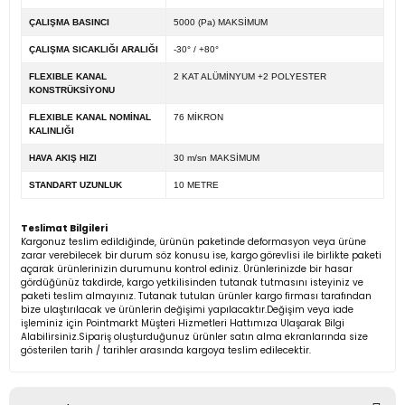
ÇALIŞMA BASINCI
5000 (Pa) MAKSİMUM
ÇALIŞMA SICAKLIĞI ARALIĞI
-30° / +80°
FLEXIBLE KANAL
2 KAT ALÜMİNYUM +2 POLYESTER
KONSTRÜKSİYONU
FLEXIBLE KANAL NOMİNAL
76 MİKRON
KALINLIĞI
HAVA AKIŞ HIZI
30 m/sn MAKSİMUM
STANDART UZUNLUK
10 METRE
Teslimat Bilgileri
Kargonuz teslim edildiğinde, ürünün paketinde deformasyon veya ürüne
zarar verebilecek bir durum söz konusu ise, kargo görevlisi ile birlikte paketi
açarak ürünlerinizin durumunu kontrol ediniz. Ürünlerinizde bir hasar
gördüğünüz takdirde, kargo yetkilisinden tutanak tutmasını isteyiniz ve
paketi teslim almayınız. Tutanak tutulan ürünler kargo firması tarafından
bize ulaştırılacak ve ürünlerin değişimi yapılacaktır.Değişim veya iade
işleminiz için Pointmarkt Müşteri Hizmetleri Hattımıza Ulaşarak Bilgi
Alabilirsiniz.Sipariş oluşturduğunuz ürünler satın alma ekranlarında size
gösterilen tarih / tarihler arasında kargoya teslim edilecektir.