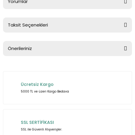
Yorumlar
Taksit Seçenekleri
Bu ürüne ilk yorumu siz yapın!
Önerileriniz
Yorum Yaz
Bu ürünün fiyat bilgisi, resim, ürün açıklamalarında ve diğer
konularda yetersiz gördüğünüz noktaları öneri formunu
kullanarak tarafımıza iletebilirsiniz.
Ücretsiz Kargo
Görüş ve önerileriniz için teşekkür ederiz.
5000 TL ve üzeri Kargo Bedava
Ürün resmi kalitesiz, bozuk veya görüntülenemiyor.
Ürün açıklamasında eksik bilgiler bulunuyor.
Ürün bilgilerinde hatalar bulunuyor.
SSL SERTİFİKASI
Ürün fiyatı diğer sitelerden daha pahalı.
SSL ile Güvenli Alışverişler.
Bu ürüne benzer farklı alternatifler olmalı.