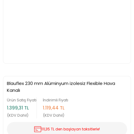
Blauflex 230 mm Alüminyum izolesiz Flexible Hava
Kanalı
Ürün Satış Fiyatı
İndirimli Fiyatı
1.399,31 TL
1.119,44 TL
(KDV Dahil)
(KDV Dahil)
111,35 TL den başlayan taksitlerle!