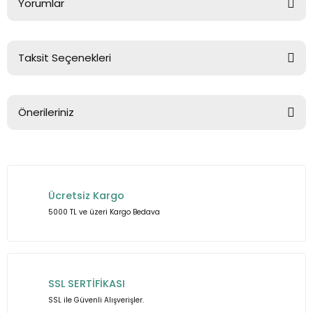
Yorumlar
Taksit Seçenekleri
Bu ürüne ilk yorumu siz yapın!
Önerileriniz
Yorum Yaz
Bu ürünün fiyat bilgisi, resim, ürün açıklamalarında ve diğer
konularda yetersiz gördüğünüz noktaları öneri formunu
kullanarak tarafımıza iletebilirsiniz.
Ücretsiz Kargo
Görüş ve önerileriniz için teşekkür ederiz.
5000 TL ve üzeri Kargo Bedava
Ürün resmi kalitesiz, bozuk veya görüntülenemiyor.
Ürün açıklamasında eksik bilgiler bulunuyor.
Ürün bilgilerinde hatalar bulunuyor.
SSL SERTİFİKASI
Ürün fiyatı diğer sitelerden daha pahalı.
SSL ile Güvenli Alışverişler.
Bu ürüne benzer farklı alternatifler olmalı.