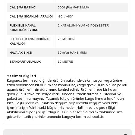
ÇALIŞMA BASINCI
5000 (Pa) MAKSİMUM
ÇALIŞMA SICAKLIĞI ARALIĞI
-30° / +80°
FLEXIBLE KANAL
2 KAT ALÜMİNYUM +2 POLYESTER
KONSTRÜKSİYONU
FLEXIBLE KANAL NOMİNAL
76 MİKRON
KALINLIĞI
HAVA AKIŞ HIZI
30 m/sn MAKSİMUM
STANDART UZUNLUK
10 METRE
Teslimat Bilgileri
Kargonuz teslim edildiğinde, ürünün paketinde deformasyon veya ürüne
zarar verebilecek bir durum söz konusu ise, kargo görevlisi ile birlikte paketi
açarak ürünlerinizin durumunu kontrol ediniz. Ürünlerinizde bir hasar
gördüğünüz takdirde, kargo yetkilisinden tutanak tutmasını isteyiniz ve
paketi teslim almayınız. Tutanak tutulan ürünler kargo firması tarafından
bize ulaştırılacak ve ürünlerin değişimi yapılacaktır.Değişim veya iade
işleminiz için Pointmarkt Müşteri Hizmetleri Hattımıza Ulaşarak Bilgi
Alabilirsiniz.Sipariş oluşturduğunuz ürünler satın alma ekranlarında size
gösterilen tarih / tarihler arasında kargoya teslim edilecektir.